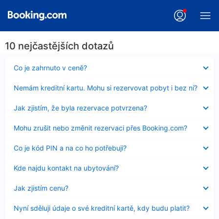
10 nejčastějších dotazů
Obsah
Co je zahrnuto v ceně?
byl
skryt
Obsah
Nemám kreditní kartu. Mohu si rezervovat pobyt i bez ní?
byl
skryt
Obsah
Jak zjistím, že byla rezervace potvrzena?
byl
skryt
Obsah
Mohu zrušit nebo změnit rezervaci přes Booking.com?
byl
skryt
Obsah
Co je kód PIN a na co ho potřebuji?
byl
skryt
Obsah
Kde najdu kontakt na ubytování?
byl
skryt
Obsah
Jak zjistím cenu?
byl
skryt
Obsah
Nyní sděluji údaje o své kreditní kartě, kdy budu platit?
byl