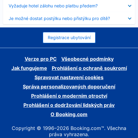
skryt
Obsah
Vyžaduje hotel zálohu nebo platbu předem?
byl
skryt
Obsah
Je možné dostat postýlku nebo přistýlku pro dítě?
byl
skryt
Registrace ubytování
Verze pro PC
Všeobecné podmínky
Jak fungujeme
Prohlášení o ochraně soukromí
Spravovat nastavení cookies
Správa personalizovaných doporučení
Prohlášení o moderním otroctví
Prohlášení o dodržování lidských práv
O Booking.com
Copyright © 1996–2026 Booking.com™. Všechna
práva vyhrazena.