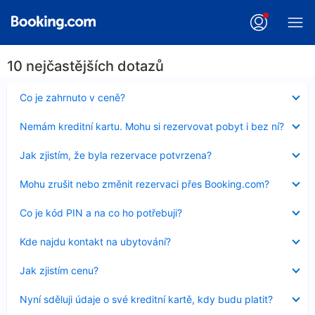
10 nejčastějších dotazů
Obsah
Co je zahrnuto v ceně?
byl
skryt
Obsah
Nemám kreditní kartu. Mohu si rezervovat pobyt i bez ní?
byl
skryt
Obsah
Jak zjistím, že byla rezervace potvrzena?
byl
skryt
Obsah
Mohu zrušit nebo změnit rezervaci přes Booking.com?
byl
skryt
Obsah
Co je kód PIN a na co ho potřebuji?
byl
skryt
Obsah
Kde najdu kontakt na ubytování?
byl
skryt
Obsah
Jak zjistím cenu?
byl
skryt
Obsah
Nyní sděluji údaje o své kreditní kartě, kdy budu platit?
byl