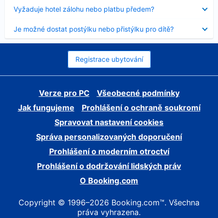
skryt
Obsah
Vyžaduje hotel zálohu nebo platbu předem?
byl
skryt
Obsah
Je možné dostat postýlku nebo přistýlku pro dítě?
byl
skryt
Registrace ubytování
Verze pro PC
Všeobecné podmínky
Jak fungujeme
Prohlášení o ochraně soukromí
Spravovat nastavení cookies
Správa personalizovaných doporučení
Prohlášení o moderním otroctví
Prohlášení o dodržování lidských práv
O Booking.com
Copyright © 1996–2026 Booking.com™. Všechna
práva vyhrazena.