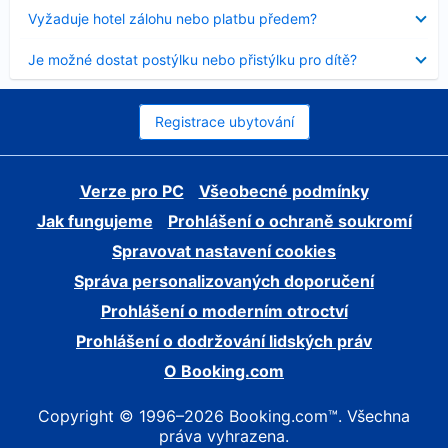
skryt
Obsah
Vyžaduje hotel zálohu nebo platbu předem?
byl
skryt
Obsah
Je možné dostat postýlku nebo přistýlku pro dítě?
byl
skryt
Registrace ubytování
Verze pro PC
Všeobecné podmínky
Jak fungujeme
Prohlášení o ochraně soukromí
Spravovat nastavení cookies
Správa personalizovaných doporučení
Prohlášení o moderním otroctví
Prohlášení o dodržování lidských práv
O Booking.com
Copyright © 1996–2026 Booking.com™. Všechna
práva vyhrazena.