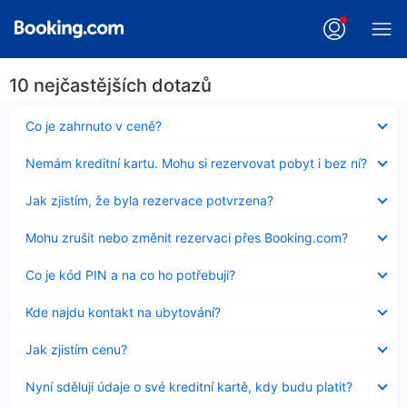
10 nejčastějších dotazů
Obsah
Co je zahrnuto v ceně?
byl
skryt
Obsah
Nemám kreditní kartu. Mohu si rezervovat pobyt i bez ní?
byl
skryt
Obsah
Jak zjistím, že byla rezervace potvrzena?
byl
skryt
Obsah
Mohu zrušit nebo změnit rezervaci přes Booking.com?
byl
skryt
Obsah
Co je kód PIN a na co ho potřebuji?
byl
skryt
Obsah
Kde najdu kontakt na ubytování?
byl
skryt
Obsah
Jak zjistím cenu?
byl
skryt
Obsah
Nyní sděluji údaje o své kreditní kartě, kdy budu platit?
byl