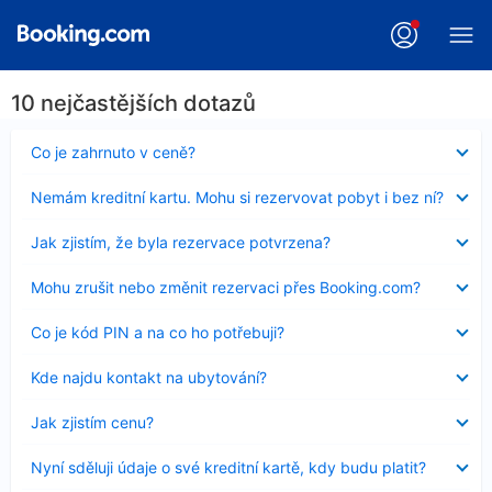
10 nejčastějších dotazů
Obsah
Co je zahrnuto v ceně?
byl
skryt
Obsah
Nemám kreditní kartu. Mohu si rezervovat pobyt i bez ní?
byl
skryt
Obsah
Jak zjistím, že byla rezervace potvrzena?
byl
skryt
Obsah
Mohu zrušit nebo změnit rezervaci přes Booking.com?
byl
skryt
Obsah
Co je kód PIN a na co ho potřebuji?
byl
skryt
Obsah
Kde najdu kontakt na ubytování?
byl
skryt
Obsah
Jak zjistím cenu?
byl
skryt
Obsah
Nyní sděluji údaje o své kreditní kartě, kdy budu platit?
byl