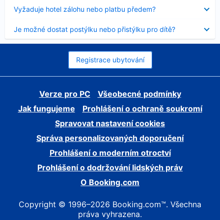
skryt
Obsah
Vyžaduje hotel zálohu nebo platbu předem?
byl
skryt
Obsah
Je možné dostat postýlku nebo přistýlku pro dítě?
byl
skryt
Registrace ubytování
Verze pro PC
Všeobecné podmínky
Jak fungujeme
Prohlášení o ochraně soukromí
Spravovat nastavení cookies
Správa personalizovaných doporučení
Prohlášení o moderním otroctví
Prohlášení o dodržování lidských práv
O Booking.com
Copyright © 1996–2026 Booking.com™. Všechna
práva vyhrazena.