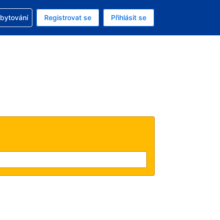
zervací
ubytování
Registrovat se
Přihlásit se
ná měna: Česká koruna
ě zvolený jazyk: V češtině