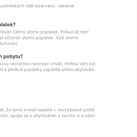
podmínkách Vaší rezervace. Jakékoli
platek?
ován žádný storno poplatek. Pokud již není
t účtován storno poplatek. Výši storno
ubytování.
n pobytu?
svou nevratnou rezervaci zrušit, mohou Vám být
í a jakékoli poplatky zaplatíte přímo ubytování.
át, že tento e-mail najdete v nevyžádané poště
in, spojte se s ubytováním a nechte si zrušení