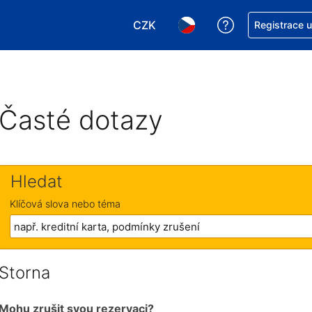
CZK
Asistence s re
Registrace 
Vyberte si měnu. Aktuálně zvole
Vyberte si jazyk. Aktuáln
Časté dotazy
Hledat
Klíčová slova nebo téma
Storna
Mohu zrušit svou rezervaci?