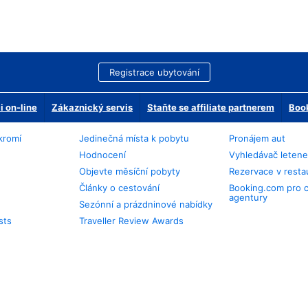
Registrace ubytování
 on-line
Zákaznický servis
Staňte se affiliate partnerem
Book
kromí
Jedinečná místa k pobytu
Pronájem aut
Hodnocení
Vyhledávač leten
Objevte měsíční pobyty
Rezervace v resta
Články o cestování
Booking.com pro 
agentury
Sezónní a prázdninové nabídky
sts
Traveller Review Awards