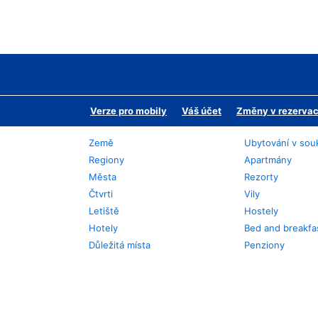
Verze pro mobily
Váš účet
Změny v rezervaci
Země
Ubytování v sou
Regiony
Apartmány
Města
Rezorty
Čtvrti
Vily
Letiště
Hostely
Hotely
Bed and breakfa
Důležitá místa
Penziony