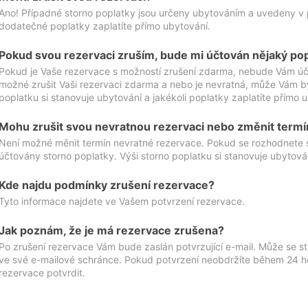
Ano! Případné storno poplatky jsou určeny ubytováním a uvedeny v 
dodatečné poplatky zaplatíte přímo ubytování.
Pokud svou rezervaci zruším, bude mi účtován nějaký po
Pokud je Vaše rezervace s možností zrušení zdarma, nebude Vám účt
možné zrušit Vaši rezervaci zdarma a nebo je nevratná, může Vám bý
poplatku si stanovuje ubytování a jakékoli poplatky zaplatíte přímo 
Mohu zrušit svou nevratnou rezervaci nebo změnit termí
Není možné měnit termín nevratné rezervace. Pokud se rozhodnete 
účtovány storno poplatky. Výši storno poplatku si stanovuje ubytován
Kde najdu podmínky zrušení rezervace?
Tyto informace najdete ve Vašem potvrzení rezervace.
Jak poznám, že je má rezervace zrušena?
Po zrušení rezervace Vám bude zaslán potvrzující e-mail. Může se st
ve své e-mailové schránce. Pokud potvrzení neobdržíte během 24 hod
rezervace potvrdit.