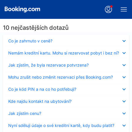
10 nejčastějších dotazů
Obsah
Co je zahrnuto v ceně?
byl
skryt
Obsah
Nemám kreditní kartu. Mohu si rezervovat pobyt i bez ní?
byl
skryt
Obsah
Jak zjistím, že byla rezervace potvrzena?
byl
skryt
Obsah
Mohu zrušit nebo změnit rezervaci přes Booking.com?
byl
skryt
Obsah
Co je kód PIN a na co ho potřebuji?
byl
skryt
Obsah
Kde najdu kontakt na ubytování?
byl
skryt
Obsah
Jak zjistím cenu?
byl
skryt
Obsah
Nyní sděluji údaje o své kreditní kartě, kdy budu platit?
byl