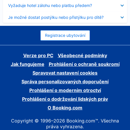
skryt
Obsah
Vyžaduje hotel zálohu nebo platbu předem?
byl
skryt
Obsah
Je možné dostat postýlku nebo přistýlku pro dítě?
byl
skryt
Registrace ubytování
Verze pro PC
Všeobecné podmínky
Jak fungujeme
Prohlášení o ochraně soukromí
Spravovat nastavení cookies
Správa personalizovaných doporučení
Prohlášení o moderním otroctví
Prohlášení o dodržování lidských práv
O Booking.com
Copyright © 1996–2026 Booking.com™. Všechna
práva vyhrazena.