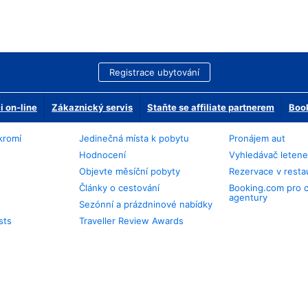
Registrace ubytování
 on-line
Zákaznický servis
Staňte se affiliate partnerem
Book
kromí
Jedinečná místa k pobytu
Pronájem aut
Hodnocení
Vyhledávač leten
Objevte měsíční pobyty
Rezervace v resta
Články o cestování
Booking.com pro 
agentury
Sezónní a prázdninové nabídky
sts
Traveller Review Awards