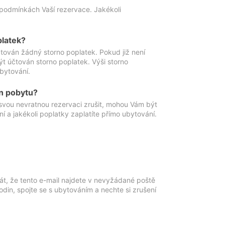
podmínkách Vaší rezervace. Jakékoli
platek?
ován žádný storno poplatek. Pokud již není
t účtován storno poplatek. Výši storno
ubytování.
n pobytu?
svou nevratnou rezervaci zrušit, mohou Vám být
í a jakékoli poplatky zaplatíte přímo ubytování.
át, že tento e-mail najdete v nevyžádané poště
in, spojte se s ubytováním a nechte si zrušení