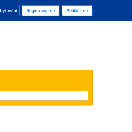
zervací
ubytování
Registrovat se
Přihlásit se
ná měna: Česká koruna
ě zvolený jazyk: V češtině