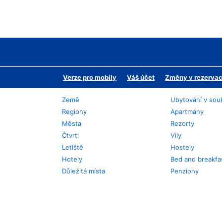
Verze pro mobily
Váš účet
Změny v rezervaci
Země
Ubytování v sou
Regiony
Apartmány
Města
Rezorty
Čtvrti
Vily
Letiště
Hostely
Hotely
Bed and breakfa
Důležitá místa
Penziony