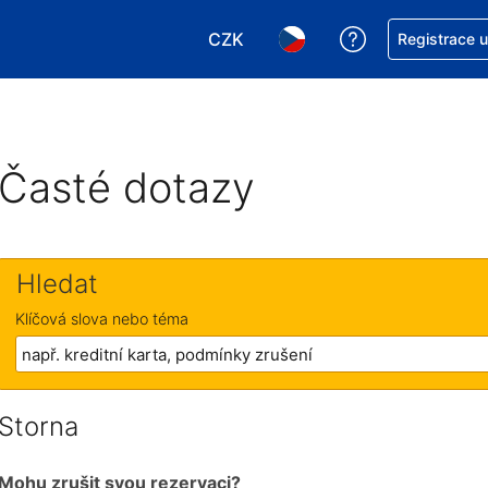
CZK
Asistence s re
Registrace 
Vyberte si měnu. Aktuálně zvole
Vyberte si jazyk. Aktuáln
Časté dotazy
Hledat
Klíčová slova nebo téma
Storna
Mohu zrušit svou rezervaci?