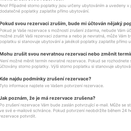
Ano! Případné storno poplatky jsou určeny ubytováním a uvedeny v 
dodatečné poplatky zaplatíte přímo ubytování.
Pokud svou rezervaci zruším, bude mi účtován nějaký po
Pokud je Vaše rezervace s možností zrušení zdarma, nebude Vám účt
možné zrušit Vaši rezervaci zdarma a nebo je nevratná, může Vám bý
poplatku si stanovuje ubytování a jakékoli poplatky zaplatíte přímo 
Mohu zrušit svou nevratnou rezervaci nebo změnit termí
Není možné měnit termín nevratné rezervace. Pokud se rozhodnete 
účtovány storno poplatky. Výši storno poplatku si stanovuje ubytován
Kde najdu podmínky zrušení rezervace?
Tyto informace najdete ve Vašem potvrzení rezervace.
Jak poznám, že je má rezervace zrušena?
Po zrušení rezervace Vám bude zaslán potvrzující e-mail. Může se st
ve své e-mailové schránce. Pokud potvrzení neobdržíte během 24 hod
rezervace potvrdit.