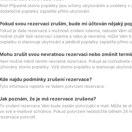
Ano! Případné storno poplatky jsou určeny ubytováním a uvedeny v 
dodatečné poplatky zaplatíte přímo ubytování.
Pokud svou rezervaci zruším, bude mi účtován nějaký po
Pokud je Vaše rezervace s možností zrušení zdarma, nebude Vám účt
možné zrušit Vaši rezervaci zdarma a nebo je nevratná, může Vám bý
poplatku si stanovuje ubytování a jakékoli poplatky zaplatíte přímo 
Mohu zrušit svou nevratnou rezervaci nebo změnit termí
Není možné měnit termín nevratné rezervace. Pokud se rozhodnete 
účtovány storno poplatky. Výši storno poplatku si stanovuje ubytován
Kde najdu podmínky zrušení rezervace?
Tyto informace najdete ve Vašem potvrzení rezervace.
Jak poznám, že je má rezervace zrušena?
Po zrušení rezervace Vám bude zaslán potvrzující e-mail. Může se st
ve své e-mailové schránce. Pokud potvrzení neobdržíte během 24 hod
rezervace potvrdit.