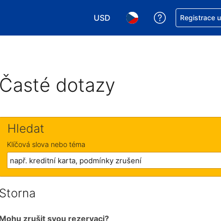
USD
Asistence s re
Registrace 
Vyberte si měnu. Aktuálně zvolen
Vyberte si jazyk. Aktuáln
Časté dotazy
Hledat
Klíčová slova nebo téma
Storna
Mohu zrušit svou rezervaci?