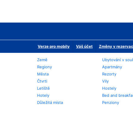
Verze pro mobily
Váš účet
Změny v rezervaci
Země
Ubytování v sou
Regiony
Apartmány
Města
Rezorty
Čtvrti
Vily
Letiště
Hostely
Hotely
Bed and breakfa
Důležitá místa
Penziony