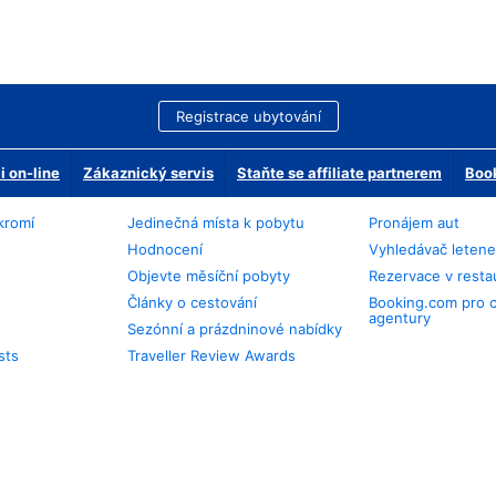
Registrace ubytování
 on-line
Zákaznický servis
Staňte se affiliate partnerem
Book
kromí
Jedinečná místa k pobytu
Pronájem aut
Hodnocení
Vyhledávač leten
Objevte měsíční pobyty
Rezervace v resta
Články o cestování
Booking.com pro 
agentury
Sezónní a prázdninové nabídky
sts
Traveller Review Awards