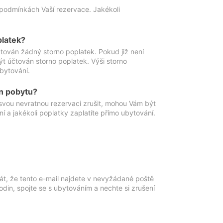
podmínkách Vaší rezervace. Jakékoli
platek?
ován žádný storno poplatek. Pokud již není
t účtován storno poplatek. Výši storno
ubytování.
n pobytu?
svou nevratnou rezervaci zrušit, mohou Vám být
í a jakékoli poplatky zaplatíte přímo ubytování.
át, že tento e-mail najdete v nevyžádané poště
in, spojte se s ubytováním a nechte si zrušení