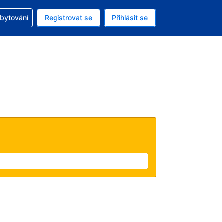
zervací
ubytování
Registrovat se
Přihlásit se
á měna: Americký dolar
ě zvolený jazyk: V češtině