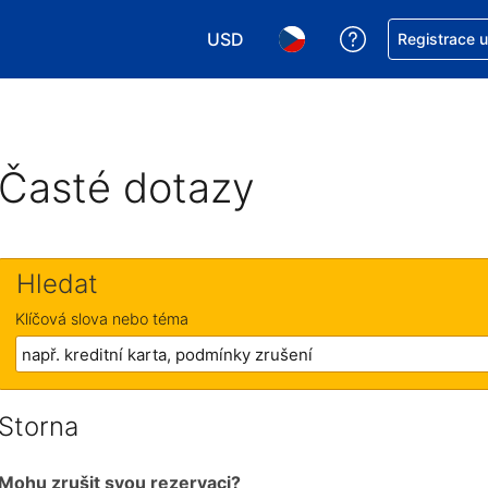
USD
Asistence s re
Registrace 
Vyberte si měnu. Aktuálně zvolen
Vyberte si jazyk. Aktuáln
Časté dotazy
Hledat
Klíčová slova nebo téma
Storna
Mohu zrušit svou rezervaci?