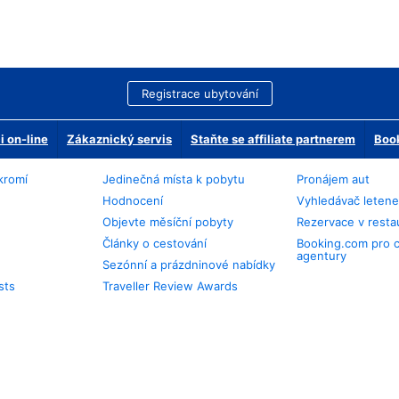
Registrace ubytování
 on-line
Zákaznický servis
Staňte se affiliate partnerem
Book
kromí
Jedinečná místa k pobytu
Pronájem aut
Hodnocení
Vyhledávač leten
Objevte měsíční pobyty
Rezervace v resta
Články o cestování
Booking.com pro 
agentury
Sezónní a prázdninové nabídky
sts
Traveller Review Awards