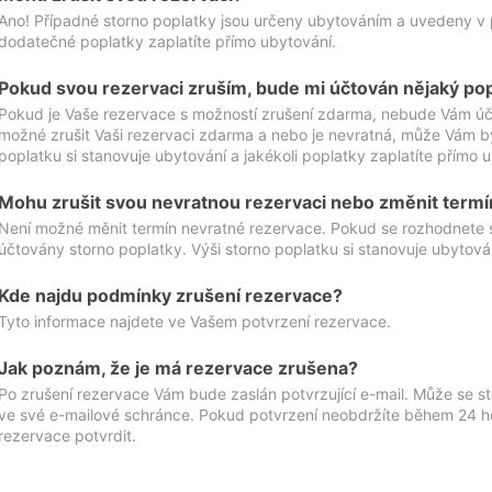
Ano! Případné storno poplatky jsou určeny ubytováním a uvedeny v 
dodatečné poplatky zaplatíte přímo ubytování.
Pokud svou rezervaci zruším, bude mi účtován nějaký po
Pokud je Vaše rezervace s možností zrušení zdarma, nebude Vám účt
možné zrušit Vaši rezervaci zdarma a nebo je nevratná, může Vám bý
poplatku si stanovuje ubytování a jakékoli poplatky zaplatíte přímo 
Mohu zrušit svou nevratnou rezervaci nebo změnit termí
Není možné měnit termín nevratné rezervace. Pokud se rozhodnete 
účtovány storno poplatky. Výši storno poplatku si stanovuje ubytován
Kde najdu podmínky zrušení rezervace?
Tyto informace najdete ve Vašem potvrzení rezervace.
Jak poznám, že je má rezervace zrušena?
Po zrušení rezervace Vám bude zaslán potvrzující e-mail. Může se st
ve své e-mailové schránce. Pokud potvrzení neobdržíte během 24 hod
rezervace potvrdit.