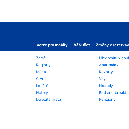
Verze pro mobily
Váš účet
Změny v rezervaci
Země
Ubytování v sou
Regiony
Apartmány
Města
Rezorty
Čtvrti
Vily
Letiště
Hostely
Hotely
Bed and breakfa
Důležitá místa
Penziony