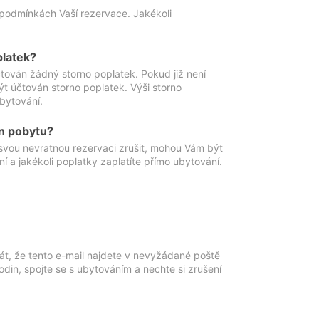
podmínkách Vaší rezervace. Jakékoli
platek?
ován žádný storno poplatek. Pokud již není
t účtován storno poplatek. Výši storno
ubytování.
n pobytu?
svou nevratnou rezervaci zrušit, mohou Vám být
í a jakékoli poplatky zaplatíte přímo ubytování.
át, že tento e-mail najdete v nevyžádané poště
in, spojte se s ubytováním a nechte si zrušení