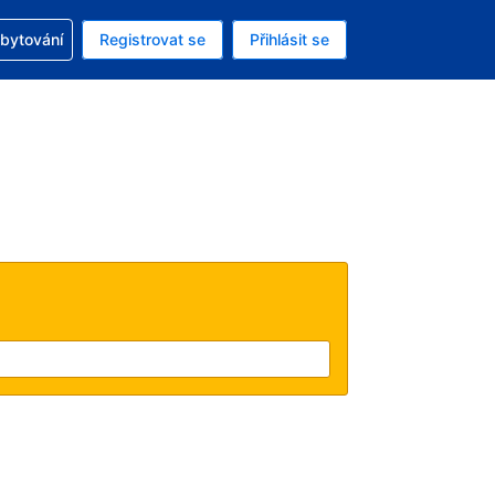
zervací
ubytování
Registrovat se
Přihlásit se
á měna: Americký dolar
ě zvolený jazyk: V češtině