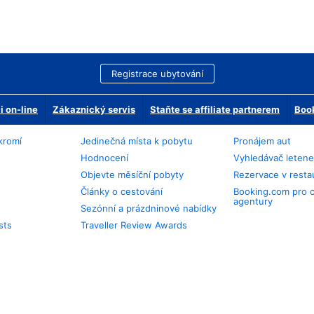
Registrace ubytování
 on-line
Zákaznický servis
Staňte se affiliate partnerem
Book
kromí
Jedinečná místa k pobytu
Pronájem aut
Hodnocení
Vyhledávač leten
Objevte měsíční pobyty
Rezervace v resta
Články o cestování
Booking.com pro 
agentury
Sezónní a prázdninové nabídky
sts
Traveller Review Awards