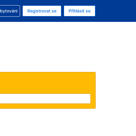
zervací
ubytování
Registrovat se
Přihlásit se
á měna: Americký dolar
ě zvolený jazyk: V češtině