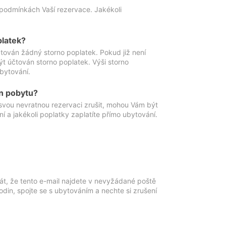
podmínkách Vaší rezervace. Jakékoli
platek?
ován žádný storno poplatek. Pokud již není
t účtován storno poplatek. Výši storno
ubytování.
n pobytu?
svou nevratnou rezervaci zrušit, mohou Vám být
í a jakékoli poplatky zaplatíte přímo ubytování.
át, že tento e-mail najdete v nevyžádané poště
in, spojte se s ubytováním a nechte si zrušení