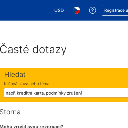
USD
Asistence s re
Registrace 
Vyberte si měnu. Aktuálně zvolen
Vyberte si jazyk. Aktuáln
Časté dotazy
Hledat
Klíčová slova nebo téma
Storna
Mohu zrušit svou rezervaci?