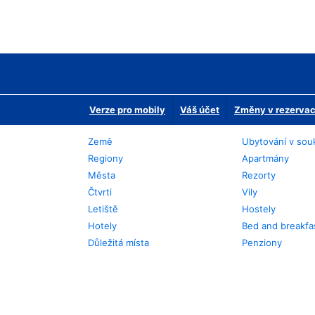
Verze pro mobily
Váš účet
Změny v rezervaci
Země
Ubytování v sou
Regiony
Apartmány
Města
Rezorty
Čtvrti
Vily
Letiště
Hostely
Hotely
Bed and breakfa
Důležitá místa
Penziony