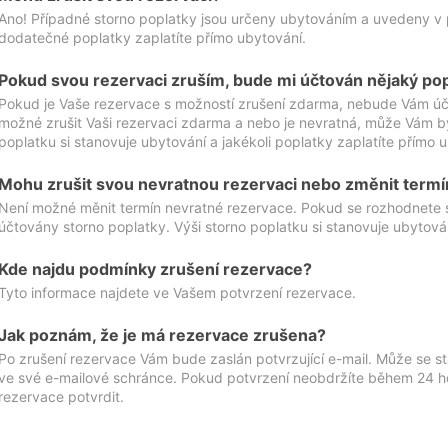
Ano! Případné storno poplatky jsou určeny ubytováním a uvedeny v 
dodatečné poplatky zaplatíte přímo ubytování.
Pokud svou rezervaci zruším, bude mi účtován nějaký po
Pokud je Vaše rezervace s možností zrušení zdarma, nebude Vám účt
možné zrušit Vaši rezervaci zdarma a nebo je nevratná, může Vám bý
poplatku si stanovuje ubytování a jakékoli poplatky zaplatíte přímo 
Mohu zrušit svou nevratnou rezervaci nebo změnit termí
Není možné měnit termín nevratné rezervace. Pokud se rozhodnete 
účtovány storno poplatky. Výši storno poplatku si stanovuje ubytován
Kde najdu podmínky zrušení rezervace?
Tyto informace najdete ve Vašem potvrzení rezervace.
Jak poznám, že je má rezervace zrušena?
Po zrušení rezervace Vám bude zaslán potvrzující e-mail. Může se st
ve své e-mailové schránce. Pokud potvrzení neobdržíte během 24 hod
rezervace potvrdit.