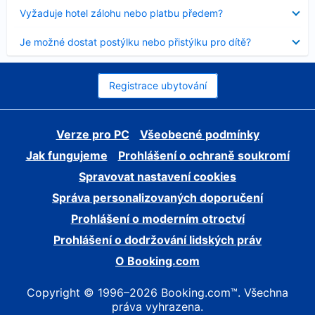
skryt
Obsah
Vyžaduje hotel zálohu nebo platbu předem?
byl
skryt
Obsah
Je možné dostat postýlku nebo přistýlku pro dítě?
byl
skryt
Registrace ubytování
Verze pro PC
Všeobecné podmínky
Jak fungujeme
Prohlášení o ochraně soukromí
Spravovat nastavení cookies
Správa personalizovaných doporučení
Prohlášení o moderním otroctví
Prohlášení o dodržování lidských práv
O Booking.com
Copyright © 1996–2026 Booking.com™. Všechna
práva vyhrazena.