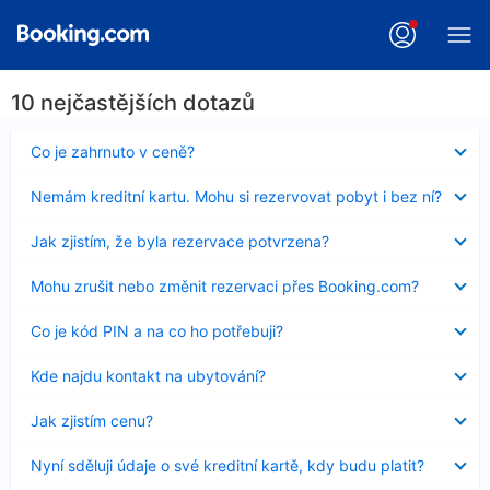
10 nejčastějších dotazů
Obsah
Co je zahrnuto v ceně?
byl
skryt
Obsah
Nemám kreditní kartu. Mohu si rezervovat pobyt i bez ní?
byl
skryt
Obsah
Jak zjistím, že byla rezervace potvrzena?
byl
skryt
Obsah
Mohu zrušit nebo změnit rezervaci přes Booking.com?
byl
skryt
Obsah
Co je kód PIN a na co ho potřebuji?
byl
skryt
Obsah
Kde najdu kontakt na ubytování?
byl
skryt
Obsah
Jak zjistím cenu?
byl
skryt
Obsah
Nyní sděluji údaje o své kreditní kartě, kdy budu platit?
byl