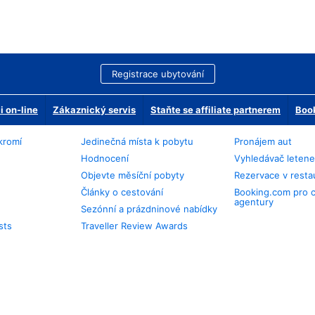
Registrace ubytování
 on-line
Zákaznický servis
Staňte se affiliate partnerem
Book
kromí
Jedinečná místa k pobytu
Pronájem aut
Hodnocení
Vyhledávač leten
Objevte měsíční pobyty
Rezervace v resta
Články o cestování
Booking.com pro 
agentury
Sezónní a prázdninové nabídky
sts
Traveller Review Awards