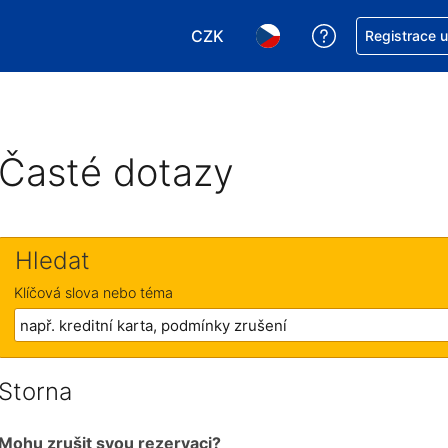
CZK
Asistence s re
Registrace 
Vyberte si měnu. Aktuálně zvole
Vyberte si jazyk. Aktuáln
Časté dotazy
Hledat
Klíčová slova nebo téma
Storna
Mohu zrušit svou rezervaci?