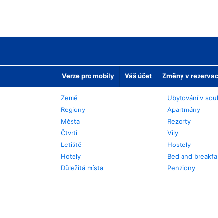
Verze pro mobily
Váš účet
Změny v rezervaci
Země
Ubytování v sou
Regiony
Apartmány
Města
Rezorty
Čtvrti
Vily
Letiště
Hostely
Hotely
Bed and breakfa
Důležitá místa
Penziony