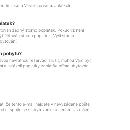
podmínkách Vaší rezervace. Jakékoli
platek?
ován žádný storno poplatek. Pokud již není
t účtován storno poplatek. Výši storno
ubytování.
n pobytu?
svou nevratnou rezervaci zrušit, mohou Vám být
í a jakékoli poplatky zaplatíte přímo ubytování.
át, že tento e-mail najdete v nevyžádané poště
in, spojte se s ubytováním a nechte si zrušení