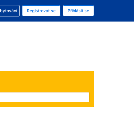
zervací
ubytování
Registrovat se
Přihlásit se
ná měna: Česká koruna
ě zvolený jazyk: V češtině