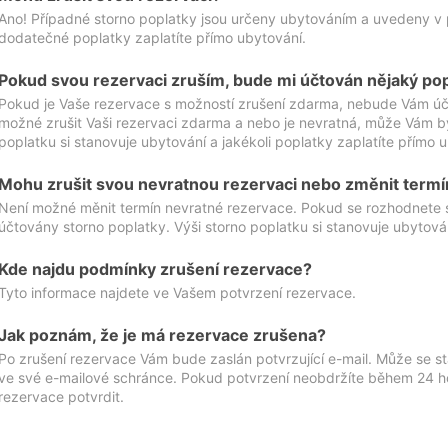
Ano! Případné storno poplatky jsou určeny ubytováním a uvedeny v 
dodatečné poplatky zaplatíte přímo ubytování.
Pokud svou rezervaci zruším, bude mi účtován nějaký po
Pokud je Vaše rezervace s možností zrušení zdarma, nebude Vám účt
možné zrušit Vaši rezervaci zdarma a nebo je nevratná, může Vám bý
poplatku si stanovuje ubytování a jakékoli poplatky zaplatíte přímo 
Mohu zrušit svou nevratnou rezervaci nebo změnit termí
Není možné měnit termín nevratné rezervace. Pokud se rozhodnete 
účtovány storno poplatky. Výši storno poplatku si stanovuje ubytován
Kde najdu podmínky zrušení rezervace?
Tyto informace najdete ve Vašem potvrzení rezervace.
Jak poznám, že je má rezervace zrušena?
Po zrušení rezervace Vám bude zaslán potvrzující e-mail. Může se st
ve své e-mailové schránce. Pokud potvrzení neobdržíte během 24 hod
rezervace potvrdit.