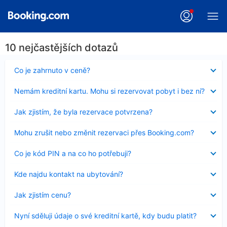
10 nejčastějších dotazů
Obsah
Co je zahrnuto v ceně?
byl
skryt
Obsah
Nemám kreditní kartu. Mohu si rezervovat pobyt i bez ní?
byl
skryt
Obsah
Jak zjistím, že byla rezervace potvrzena?
byl
skryt
Obsah
Mohu zrušit nebo změnit rezervaci přes Booking.com?
byl
skryt
Obsah
Co je kód PIN a na co ho potřebuji?
byl
skryt
Obsah
Kde najdu kontakt na ubytování?
byl
skryt
Obsah
Jak zjistím cenu?
byl
skryt
Obsah
Nyní sděluji údaje o své kreditní kartě, kdy budu platit?
byl