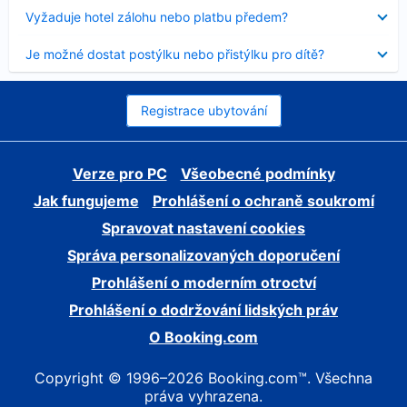
skryt
Obsah
Vyžaduje hotel zálohu nebo platbu předem?
byl
skryt
Obsah
Je možné dostat postýlku nebo přistýlku pro dítě?
byl
skryt
Registrace ubytování
Verze pro PC
Všeobecné podmínky
Jak fungujeme
Prohlášení o ochraně soukromí
Spravovat nastavení cookies
Správa personalizovaných doporučení
Prohlášení o moderním otroctví
Prohlášení o dodržování lidských práv
O Booking.com
Copyright © 1996–2026 Booking.com™. Všechna
práva vyhrazena.