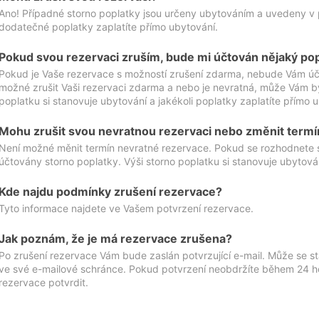
Ano! Případné storno poplatky jsou určeny ubytováním a uvedeny v 
dodatečné poplatky zaplatíte přímo ubytování.
Pokud svou rezervaci zruším, bude mi účtován nějaký po
Pokud je Vaše rezervace s možností zrušení zdarma, nebude Vám účt
možné zrušit Vaši rezervaci zdarma a nebo je nevratná, může Vám bý
poplatku si stanovuje ubytování a jakékoli poplatky zaplatíte přímo 
Mohu zrušit svou nevratnou rezervaci nebo změnit termí
Není možné měnit termín nevratné rezervace. Pokud se rozhodnete 
účtovány storno poplatky. Výši storno poplatku si stanovuje ubytován
Kde najdu podmínky zrušení rezervace?
Tyto informace najdete ve Vašem potvrzení rezervace.
Jak poznám, že je má rezervace zrušena?
Po zrušení rezervace Vám bude zaslán potvrzující e-mail. Může se st
ve své e-mailové schránce. Pokud potvrzení neobdržíte během 24 hod
rezervace potvrdit.