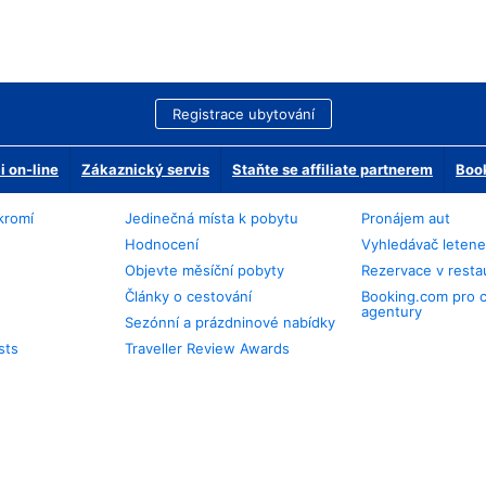
Registrace ubytování
 on-line
Zákaznický servis
Staňte se affiliate partnerem
Book
kromí
Jedinečná místa k pobytu
Pronájem aut
Hodnocení
Vyhledávač leten
Objevte měsíční pobyty
Rezervace v resta
Články o cestování
Booking.com pro 
agentury
Sezónní a prázdninové nabídky
sts
Traveller Review Awards