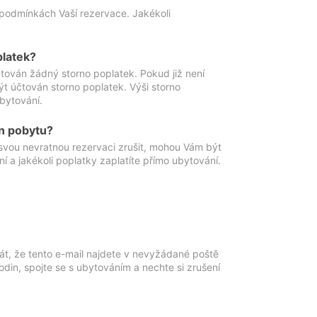
podmínkách Vaší rezervace. Jakékoli
platek?
ován žádný storno poplatek. Pokud již není
t účtován storno poplatek. Výši storno
ubytování.
n pobytu?
svou nevratnou rezervaci zrušit, mohou Vám být
í a jakékoli poplatky zaplatíte přímo ubytování.
át, že tento e-mail najdete v nevyžádané poště
in, spojte se s ubytováním a nechte si zrušení