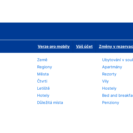
Verze pro mobily
Váš účet
Změny v rezervaci
Země
Ubytování v sou
Regiony
Apartmány
Města
Rezorty
Čtvrti
Vily
Letiště
Hostely
Hotely
Bed and breakfa
Důležitá místa
Penziony