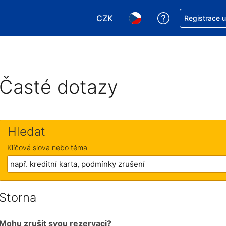
CZK
Asistence s re
Registrace 
Vyberte si měnu. Aktuálně zvole
Vyberte si jazyk. Aktuáln
Časté dotazy
Hledat
Klíčová slova nebo téma
Storna
Mohu zrušit svou rezervaci?