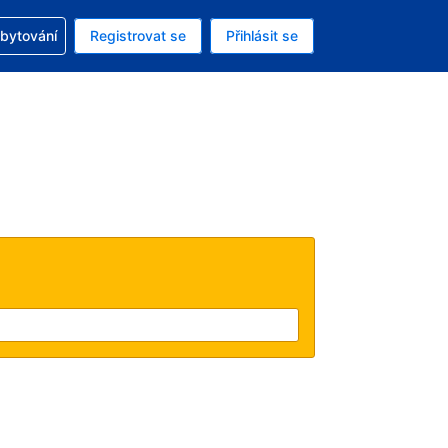
zervací
ubytování
Registrovat se
Přihlásit se
ná měna: Česká koruna
ě zvolený jazyk: V češtině