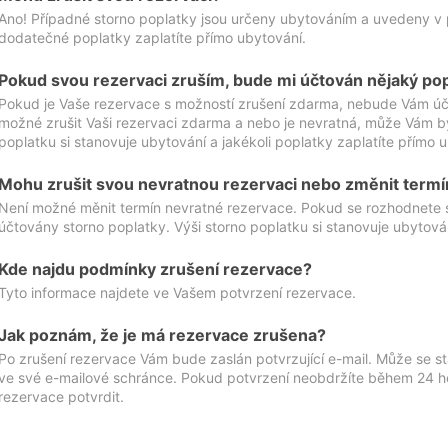
Ano! Případné storno poplatky jsou určeny ubytováním a uvedeny v 
dodatečné poplatky zaplatíte přímo ubytování.
Pokud svou rezervaci zruším, bude mi účtován nějaký po
Pokud je Vaše rezervace s možností zrušení zdarma, nebude Vám účt
možné zrušit Vaši rezervaci zdarma a nebo je nevratná, může Vám bý
poplatku si stanovuje ubytování a jakékoli poplatky zaplatíte přímo 
Mohu zrušit svou nevratnou rezervaci nebo změnit termí
Není možné měnit termín nevratné rezervace. Pokud se rozhodnete 
účtovány storno poplatky. Výši storno poplatku si stanovuje ubytován
Kde najdu podmínky zrušení rezervace?
Tyto informace najdete ve Vašem potvrzení rezervace.
Jak poznám, že je má rezervace zrušena?
Po zrušení rezervace Vám bude zaslán potvrzující e-mail. Může se st
ve své e-mailové schránce. Pokud potvrzení neobdržíte během 24 hod
rezervace potvrdit.