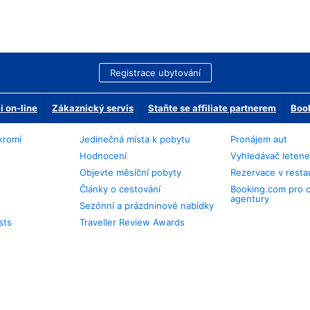
Registrace ubytování
 on-line
Zákaznický servis
Staňte se affiliate partnerem
Book
kromí
Jedinečná místa k pobytu
Pronájem aut
Hodnocení
Vyhledávač leten
Objevte měsíční pobyty
Rezervace v resta
Články o cestování
Booking.com pro 
agentury
Sezónní a prázdninové nabídky
sts
Traveller Review Awards