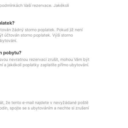
podmínkách Vaší rezervace. Jakékoli
platek?
ován žádný storno poplatek. Pokud již není
t účtován storno poplatek. Výši storno
ubytování.
n pobytu?
svou nevratnou rezervaci zrušit, mohou Vám být
í a jakékoli poplatky zaplatíte přímo ubytování.
át, že tento e-mail najdete v nevyžádané poště
in, spojte se s ubytováním a nechte si zrušení