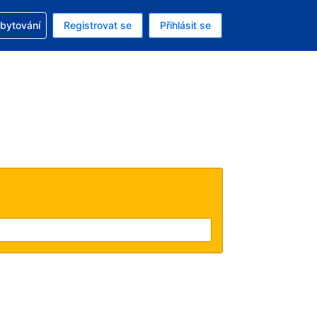
zervací
ubytování
Registrovat se
Přihlásit se
á měna: Americký dolar
ě zvolený jazyk: V češtině