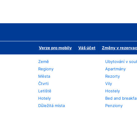
Verze pro mobily
Váš účet
Změny v rezervaci
Země
Ubytování v sou
Regiony
Apartmány
Města
Rezorty
Čtvrti
Vily
Letiště
Hostely
Hotely
Bed and breakfa
Důležitá místa
Penziony