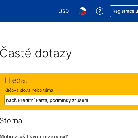
USD
Asistence s re
Registrace 
Vyberte si měnu. Aktuálně zvolen
Vyberte si jazyk. Aktuáln
Časté dotazy
Hledat
Klíčová slova nebo téma
Storna
Mohu zrušit svou rezervaci?