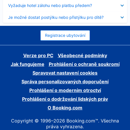
skryt
Obsah
Vyžaduje hotel zálohu nebo platbu předem?
byl
skryt
Obsah
Je možné dostat postýlku nebo přistýlku pro dítě?
byl
skryt
Registrace ubytování
Verze pro PC
Všeobecné podmínky
Jak fungujeme
Prohlášení o ochraně soukromí
Spravovat nastavení cookies
Správa personalizovaných doporučení
Prohlášení o moderním otroctví
Prohlášení o dodržování lidských práv
O Booking.com
Copyright © 1996–2026 Booking.com™. Všechna
práva vyhrazena.