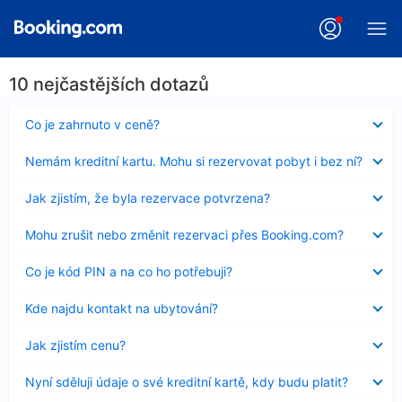
10 nejčastějších dotazů
Obsah
Co je zahrnuto v ceně?
byl
skryt
Obsah
Nemám kreditní kartu. Mohu si rezervovat pobyt i bez ní?
byl
skryt
Obsah
Jak zjistím, že byla rezervace potvrzena?
byl
skryt
Obsah
Mohu zrušit nebo změnit rezervaci přes Booking.com?
byl
skryt
Obsah
Co je kód PIN a na co ho potřebuji?
byl
skryt
Obsah
Kde najdu kontakt na ubytování?
byl
skryt
Obsah
Jak zjistím cenu?
byl
skryt
Obsah
Nyní sděluji údaje o své kreditní kartě, kdy budu platit?
byl