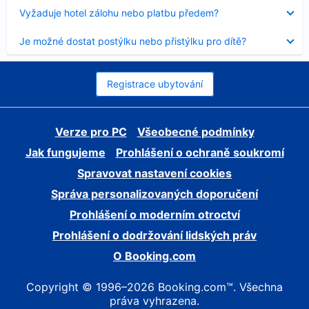
skryt
Obsah
Vyžaduje hotel zálohu nebo platbu předem?
byl
skryt
Obsah
Je možné dostat postýlku nebo přistýlku pro dítě?
byl
skryt
Registrace ubytování
Verze pro PC
Všeobecné podmínky
Jak fungujeme
Prohlášení o ochraně soukromí
Spravovat nastavení cookies
Správa personalizovaných doporučení
Prohlášení o moderním otroctví
Prohlášení o dodržování lidských práv
O Booking.com
Copyright © 1996–2026 Booking.com™. Všechna
práva vyhrazena.