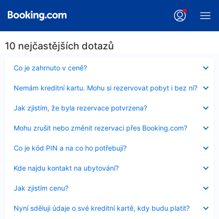
10 nejčastějších dotazů
Obsah
Co je zahrnuto v ceně?
byl
skryt
Obsah
Nemám kreditní kartu. Mohu si rezervovat pobyt i bez ní?
byl
skryt
Obsah
Jak zjistím, že byla rezervace potvrzena?
byl
skryt
Obsah
Mohu zrušit nebo změnit rezervaci přes Booking.com?
byl
skryt
Obsah
Co je kód PIN a na co ho potřebuji?
byl
skryt
Obsah
Kde najdu kontakt na ubytování?
byl
skryt
Obsah
Jak zjistím cenu?
byl
skryt
Obsah
Nyní sděluji údaje o své kreditní kartě, kdy budu platit?
byl