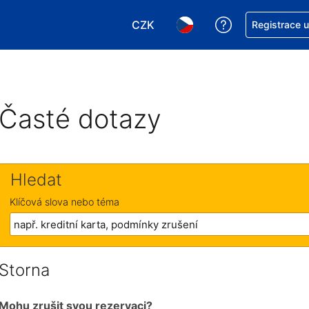
CZK
Asistence s re
Registrace 
Vyberte si měnu. Aktuálně zvole
Vyberte si jazyk. Aktuáln
Časté dotazy
Hledat
Klíčová slova nebo téma
Storna
Mohu zrušit svou rezervaci?