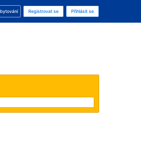
zervací
ubytování
Registrovat se
Přihlásit se
ná měna: Česká koruna
ě zvolený jazyk: V češtině