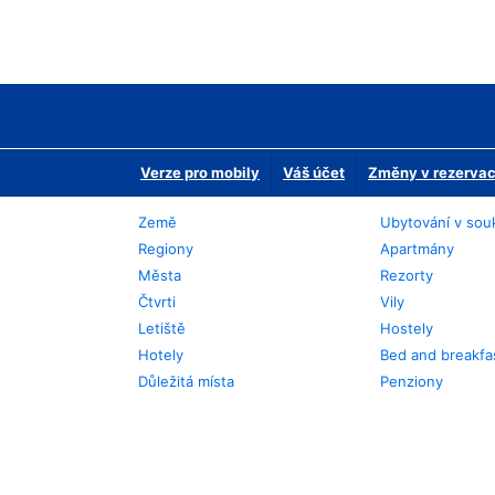
Verze pro mobily
Váš účet
Změny v rezervaci
Země
Ubytování v sou
Regiony
Apartmány
Města
Rezorty
Čtvrti
Vily
Letiště
Hostely
Hotely
Bed and breakfa
Důležitá místa
Penziony