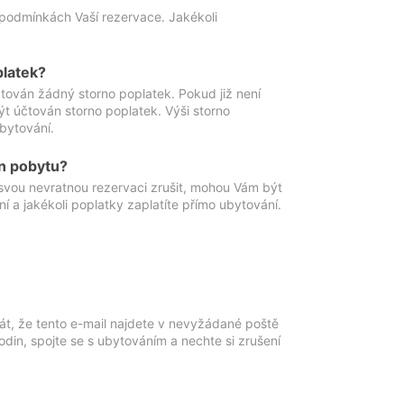
podmínkách Vaší rezervace. Jakékoli
platek?
ován žádný storno poplatek. Pokud již není
t účtován storno poplatek. Výši storno
ubytování.
n pobytu?
svou nevratnou rezervaci zrušit, mohou Vám být
í a jakékoli poplatky zaplatíte přímo ubytování.
át, že tento e-mail najdete v nevyžádané poště
in, spojte se s ubytováním a nechte si zrušení