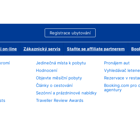
Registrace ubytování
 on-line
Zákaznický servis
Staňte se affiliate partnerem
Book
kromí
Jedinečná místa k pobytu
Pronájem aut
Hodnocení
Vyhledávač leten
Objevte měsíční pobyty
Rezervace v resta
Články o cestování
Booking.com pro 
agentury
Sezónní a prázdninové nabídky
sts
Traveller Review Awards