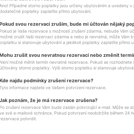
Ano! Případné storno poplatky jsou určeny ubytováním a uvedeny v 
dodatečné poplatky zaplatíte přímo ubytování.
Pokud svou rezervaci zruším, bude mi účtován nějaký po
Pokud je Vaše rezervace s možností zrušení zdarma, nebude Vám účt
možné zrušit Vaši rezervaci zdarma a nebo je nevratná, může Vám bý
poplatku si stanovuje ubytování a jakékoli poplatky zaplatíte přímo 
Mohu zrušit svou nevratnou rezervaci nebo změnit termí
Není možné měnit termín nevratné rezervace. Pokud se rozhodnete 
účtovány storno poplatky. Výši storno poplatku si stanovuje ubytován
Kde najdu podmínky zrušení rezervace?
Tyto informace najdete ve Vašem potvrzení rezervace.
Jak poznám, že je má rezervace zrušena?
Po zrušení rezervace Vám bude zaslán potvrzující e-mail. Může se st
ve své e-mailové schránce. Pokud potvrzení neobdržíte během 24 hod
rezervace potvrdit.