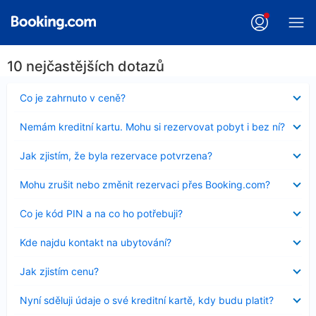
10 nejčastějších dotazů
Obsah
Co je zahrnuto v ceně?
byl
skryt
Obsah
Nemám kreditní kartu. Mohu si rezervovat pobyt i bez ní?
byl
skryt
Obsah
Jak zjistím, že byla rezervace potvrzena?
byl
skryt
Obsah
Mohu zrušit nebo změnit rezervaci přes Booking.com?
byl
skryt
Obsah
Co je kód PIN a na co ho potřebuji?
byl
skryt
Obsah
Kde najdu kontakt na ubytování?
byl
skryt
Obsah
Jak zjistím cenu?
byl
skryt
Obsah
Nyní sděluji údaje o své kreditní kartě, kdy budu platit?
byl