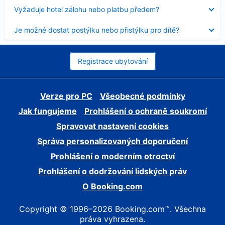
skryt
Obsah
Vyžaduje hotel zálohu nebo platbu předem?
byl
skryt
Obsah
Je možné dostat postýlku nebo přistýlku pro dítě?
byl
skryt
Registrace ubytování
Verze pro PC
Všeobecné podmínky
Jak fungujeme
Prohlášení o ochraně soukromí
Spravovat nastavení cookies
Správa personalizovaných doporučení
Prohlášení o moderním otroctví
Prohlášení o dodržování lidských práv
O Booking.com
Copyright © 1996–2026 Booking.com™. Všechna
práva vyhrazena.