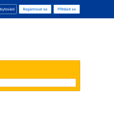
zervací
ubytování
Registrovat se
Přihlásit se
á měna: Americký dolar
ě zvolený jazyk: V češtině