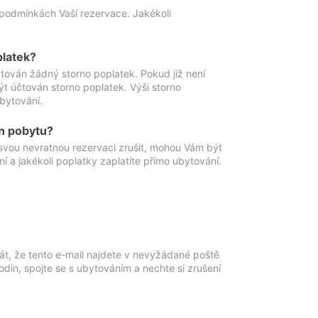
podmínkách Vaší rezervace. Jakékoli
platek?
ován žádný storno poplatek. Pokud již není
t účtován storno poplatek. Výši storno
ubytování.
n pobytu?
svou nevratnou rezervaci zrušit, mohou Vám být
í a jakékoli poplatky zaplatíte přímo ubytování.
át, že tento e-mail najdete v nevyžádané poště
in, spojte se s ubytováním a nechte si zrušení