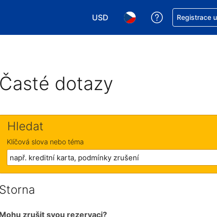
USD
Asistence s re
Registrace 
Vyberte si měnu. Aktuálně zvolen
Vyberte si jazyk. Aktuáln
Časté dotazy
Hledat
Klíčová slova nebo téma
Storna
Mohu zrušit svou rezervaci?