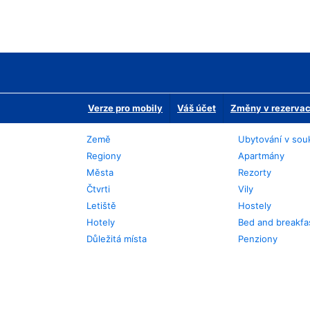
Verze pro mobily
Váš účet
Změny v rezervaci
Země
Ubytování v sou
Regiony
Apartmány
Města
Rezorty
Čtvrti
Vily
Letiště
Hostely
Hotely
Bed and breakfa
Důležitá místa
Penziony