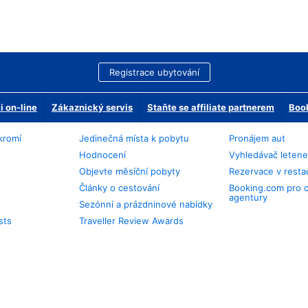
Registrace ubytování
 on-line
Zákaznický servis
Staňte se affiliate partnerem
Book
kromí
Jedinečná místa k pobytu
Pronájem aut
Hodnocení
Vyhledávač leten
Objevte měsíční pobyty
Rezervace v resta
Články o cestování
Booking.com pro 
agentury
Sezónní a prázdninové nabídky
sts
Traveller Review Awards