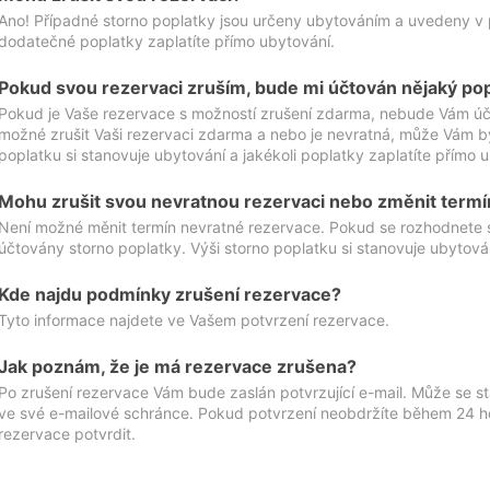
Ano! Případné storno poplatky jsou určeny ubytováním a uvedeny v 
dodatečné poplatky zaplatíte přímo ubytování.
Pokud svou rezervaci zruším, bude mi účtován nějaký po
Pokud je Vaše rezervace s možností zrušení zdarma, nebude Vám účt
možné zrušit Vaši rezervaci zdarma a nebo je nevratná, může Vám bý
poplatku si stanovuje ubytování a jakékoli poplatky zaplatíte přímo 
Mohu zrušit svou nevratnou rezervaci nebo změnit termí
Není možné měnit termín nevratné rezervace. Pokud se rozhodnete 
účtovány storno poplatky. Výši storno poplatku si stanovuje ubytován
Kde najdu podmínky zrušení rezervace?
Tyto informace najdete ve Vašem potvrzení rezervace.
Jak poznám, že je má rezervace zrušena?
Po zrušení rezervace Vám bude zaslán potvrzující e-mail. Může se st
ve své e-mailové schránce. Pokud potvrzení neobdržíte během 24 hod
rezervace potvrdit.