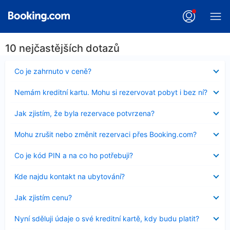
10 nejčastějších dotazů
Obsah
Co je zahrnuto v ceně?
byl
skryt
Obsah
Nemám kreditní kartu. Mohu si rezervovat pobyt i bez ní?
byl
skryt
Obsah
Jak zjistím, že byla rezervace potvrzena?
byl
skryt
Obsah
Mohu zrušit nebo změnit rezervaci přes Booking.com?
byl
skryt
Obsah
Co je kód PIN a na co ho potřebuji?
byl
skryt
Obsah
Kde najdu kontakt na ubytování?
byl
skryt
Obsah
Jak zjistím cenu?
byl
skryt
Obsah
Nyní sděluji údaje o své kreditní kartě, kdy budu platit?
byl