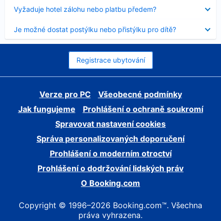
skryt
Obsah
Vyžaduje hotel zálohu nebo platbu předem?
byl
skryt
Obsah
Je možné dostat postýlku nebo přistýlku pro dítě?
byl
skryt
Registrace ubytování
Verze pro PC
Všeobecné podmínky
Jak fungujeme
Prohlášení o ochraně soukromí
Spravovat nastavení cookies
Správa personalizovaných doporučení
Prohlášení o moderním otroctví
Prohlášení o dodržování lidských práv
O Booking.com
Copyright © 1996–2026 Booking.com™. Všechna
práva vyhrazena.