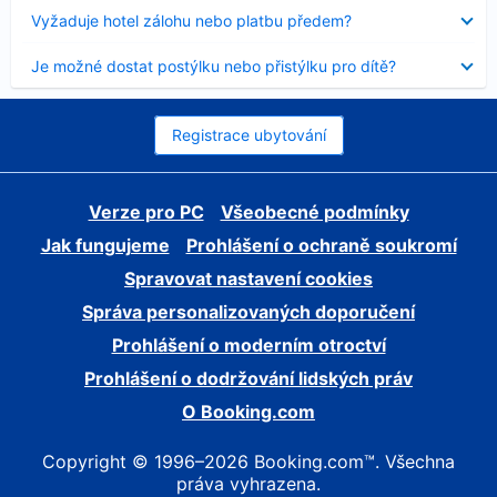
skryt
Obsah
Vyžaduje hotel zálohu nebo platbu předem?
byl
skryt
Obsah
Je možné dostat postýlku nebo přistýlku pro dítě?
byl
skryt
Registrace ubytování
Verze pro PC
Všeobecné podmínky
Jak fungujeme
Prohlášení o ochraně soukromí
Spravovat nastavení cookies
Správa personalizovaných doporučení
Prohlášení o moderním otroctví
Prohlášení o dodržování lidských práv
O Booking.com
Copyright © 1996–2026 Booking.com™. Všechna
práva vyhrazena.