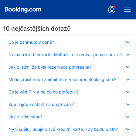
10 nejčastějších dotazů
Obsah
Co je zahrnuto v ceně?
byl
skryt
Obsah
Nemám kreditní kartu. Mohu si rezervovat pobyt i bez ní?
byl
skryt
Obsah
Jak zjistím, že byla rezervace potvrzena?
byl
skryt
Obsah
Mohu zrušit nebo změnit rezervaci přes Booking.com?
byl
skryt
Obsah
Co je kód PIN a na co ho potřebuji?
byl
skryt
Obsah
Kde najdu kontakt na ubytování?
byl
skryt
Obsah
Jak zjistím cenu?
byl
skryt
Obsah
Nyní sděluji údaje o své kreditní kartě, kdy budu platit?
byl