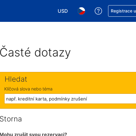
USD
Asistence s re
Registrace 
Vyberte si měnu. Aktuálně zvolen
Vyberte si jazyk. Aktuáln
Časté dotazy
Hledat
Klíčová slova nebo téma
Storna
Mohu zrušit svou rezervaci?