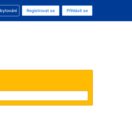
zervací
ubytování
Registrovat se
Přihlásit se
á měna: Americký dolar
ě zvolený jazyk: V češtině