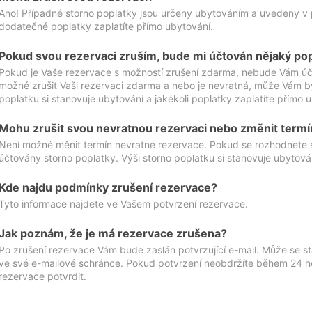
Ano! Případné storno poplatky jsou určeny ubytováním a uvedeny v 
dodatečné poplatky zaplatíte přímo ubytování.
Pokud svou rezervaci zruším, bude mi účtován nějaký po
Pokud je Vaše rezervace s možností zrušení zdarma, nebude Vám účt
možné zrušit Vaši rezervaci zdarma a nebo je nevratná, může Vám bý
poplatku si stanovuje ubytování a jakékoli poplatky zaplatíte přímo 
Mohu zrušit svou nevratnou rezervaci nebo změnit termí
Není možné měnit termín nevratné rezervace. Pokud se rozhodnete 
účtovány storno poplatky. Výši storno poplatku si stanovuje ubytován
Kde najdu podmínky zrušení rezervace?
Tyto informace najdete ve Vašem potvrzení rezervace.
Jak poznám, že je má rezervace zrušena?
Po zrušení rezervace Vám bude zaslán potvrzující e-mail. Může se st
ve své e-mailové schránce. Pokud potvrzení neobdržíte během 24 hod
rezervace potvrdit.