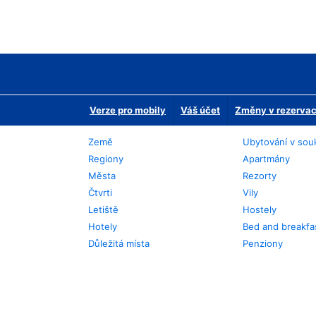
Verze pro mobily
Váš účet
Změny v rezervaci
Země
Ubytování v sou
Regiony
Apartmány
Města
Rezorty
Čtvrti
Vily
Letiště
Hostely
Hotely
Bed and breakfa
Důležitá místa
Penziony