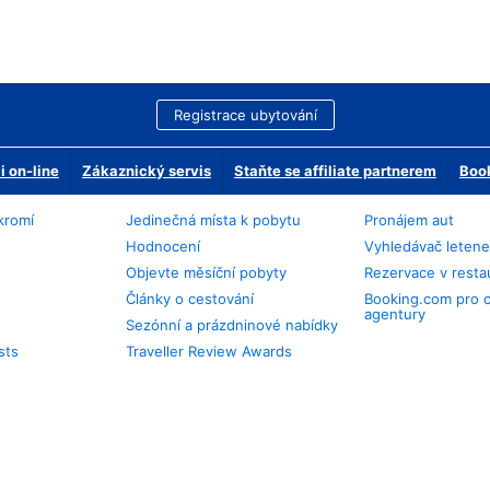
Registrace ubytování
 on-line
Zákaznický servis
Staňte se affiliate partnerem
Book
kromí
Jedinečná místa k pobytu
Pronájem aut
Hodnocení
Vyhledávač leten
Objevte měsíční pobyty
Rezervace v resta
Články o cestování
Booking.com pro 
agentury
Sezónní a prázdninové nabídky
sts
Traveller Review Awards