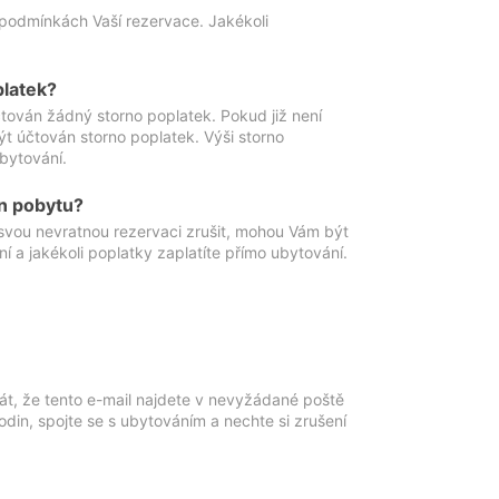
podmínkách Vaší rezervace. Jakékoli
platek?
ován žádný storno poplatek. Pokud již není
t účtován storno poplatek. Výši storno
ubytování.
n pobytu?
svou nevratnou rezervaci zrušit, mohou Vám být
í a jakékoli poplatky zaplatíte přímo ubytování.
át, že tento e-mail najdete v nevyžádané poště
in, spojte se s ubytováním a nechte si zrušení