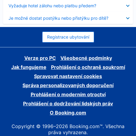
skryt
Obsah
Vyžaduje hotel zálohu nebo platbu předem?
byl
skryt
Obsah
Je možné dostat postýlku nebo přistýlku pro dítě?
byl
skryt
Registrace ubytování
Verze pro PC
Všeobecné podmínky
Jak fungujeme
Prohlášení o ochraně soukromí
Spravovat nastavení cookies
Správa personalizovaných doporučení
Prohlášení o moderním otroctví
Prohlášení o dodržování lidských práv
O Booking.com
Copyright © 1996–2026 Booking.com™. Všechna
práva vyhrazena.