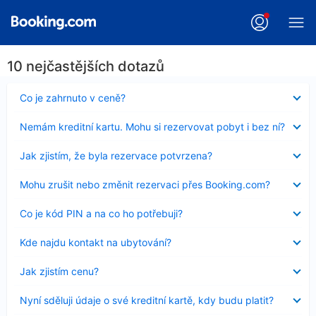
10 nejčastějších dotazů
Obsah
Co je zahrnuto v ceně?
byl
skryt
Obsah
Nemám kreditní kartu. Mohu si rezervovat pobyt i bez ní?
byl
skryt
Obsah
Jak zjistím, že byla rezervace potvrzena?
byl
skryt
Obsah
Mohu zrušit nebo změnit rezervaci přes Booking.com?
byl
skryt
Obsah
Co je kód PIN a na co ho potřebuji?
byl
skryt
Obsah
Kde najdu kontakt na ubytování?
byl
skryt
Obsah
Jak zjistím cenu?
byl
skryt
Obsah
Nyní sděluji údaje o své kreditní kartě, kdy budu platit?
byl