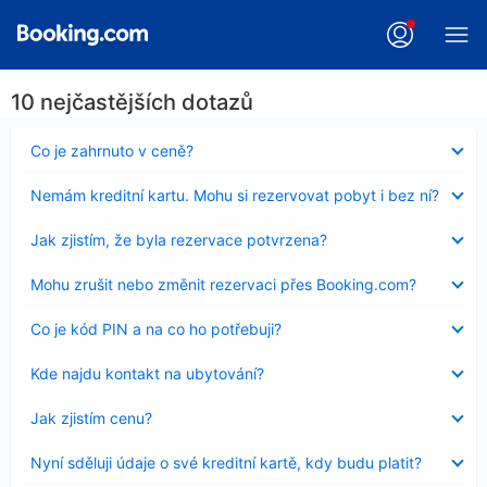
10 nejčastějších dotazů
Obsah
Co je zahrnuto v ceně?
byl
skryt
Obsah
Nemám kreditní kartu. Mohu si rezervovat pobyt i bez ní?
byl
skryt
Obsah
Jak zjistím, že byla rezervace potvrzena?
byl
skryt
Obsah
Mohu zrušit nebo změnit rezervaci přes Booking.com?
byl
skryt
Obsah
Co je kód PIN a na co ho potřebuji?
byl
skryt
Obsah
Kde najdu kontakt na ubytování?
byl
skryt
Obsah
Jak zjistím cenu?
byl
skryt
Obsah
Nyní sděluji údaje o své kreditní kartě, kdy budu platit?
byl