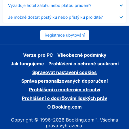
skryt
Obsah
Vyžaduje hotel zálohu nebo platbu předem?
byl
skryt
Obsah
Je možné dostat postýlku nebo přistýlku pro dítě?
byl
skryt
Registrace ubytování
Verze pro PC
Všeobecné podmínky
Jak fungujeme
Prohlášení o ochraně soukromí
Spravovat nastavení cookies
Správa personalizovaných doporučení
Prohlášení o moderním otroctví
Prohlášení o dodržování lidských práv
O Booking.com
Copyright © 1996–2026 Booking.com™. Všechna
práva vyhrazena.