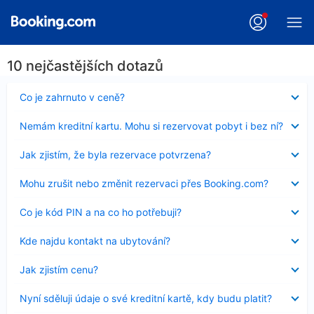
10 nejčastějších dotazů
Obsah
Co je zahrnuto v ceně?
byl
skryt
Obsah
Nemám kreditní kartu. Mohu si rezervovat pobyt i bez ní?
byl
skryt
Obsah
Jak zjistím, že byla rezervace potvrzena?
byl
skryt
Obsah
Mohu zrušit nebo změnit rezervaci přes Booking.com?
byl
skryt
Obsah
Co je kód PIN a na co ho potřebuji?
byl
skryt
Obsah
Kde najdu kontakt na ubytování?
byl
skryt
Obsah
Jak zjistím cenu?
byl
skryt
Obsah
Nyní sděluji údaje o své kreditní kartě, kdy budu platit?
byl