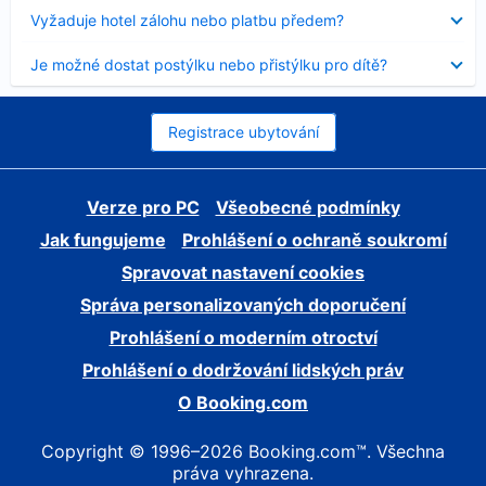
skryt
Obsah
Vyžaduje hotel zálohu nebo platbu předem?
byl
skryt
Obsah
Je možné dostat postýlku nebo přistýlku pro dítě?
byl
skryt
Registrace ubytování
Verze pro PC
Všeobecné podmínky
Jak fungujeme
Prohlášení o ochraně soukromí
Spravovat nastavení cookies
Správa personalizovaných doporučení
Prohlášení o moderním otroctví
Prohlášení o dodržování lidských práv
O Booking.com
Copyright © 1996–2026 Booking.com™. Všechna
práva vyhrazena.