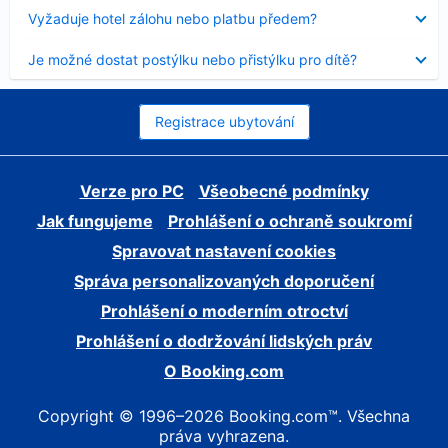
skryt
Obsah
Vyžaduje hotel zálohu nebo platbu předem?
byl
skryt
Obsah
Je možné dostat postýlku nebo přistýlku pro dítě?
byl
skryt
Registrace ubytování
Verze pro PC
Všeobecné podmínky
Jak fungujeme
Prohlášení o ochraně soukromí
Spravovat nastavení cookies
Správa personalizovaných doporučení
Prohlášení o moderním otroctví
Prohlášení o dodržování lidských práv
O Booking.com
Copyright © 1996–2026 Booking.com™. Všechna
práva vyhrazena.