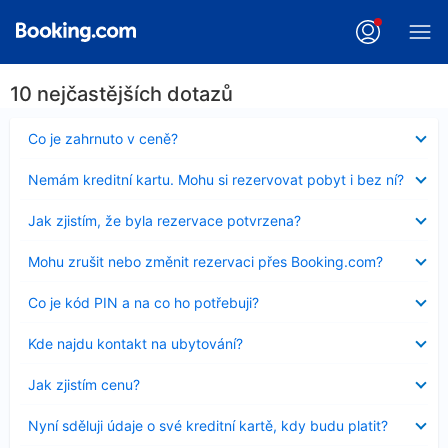
10 nejčastějších dotazů
Obsah
Co je zahrnuto v ceně?
byl
skryt
Obsah
Nemám kreditní kartu. Mohu si rezervovat pobyt i bez ní?
byl
skryt
Obsah
Jak zjistím, že byla rezervace potvrzena?
byl
skryt
Obsah
Mohu zrušit nebo změnit rezervaci přes Booking.com?
byl
skryt
Obsah
Co je kód PIN a na co ho potřebuji?
byl
skryt
Obsah
Kde najdu kontakt na ubytování?
byl
skryt
Obsah
Jak zjistím cenu?
byl
skryt
Obsah
Nyní sděluji údaje o své kreditní kartě, kdy budu platit?
byl