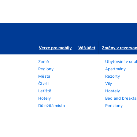
Verze pro mobily
Váš účet
Změny v rezervaci
Země
Ubytování v sou
Regiony
Apartmány
Města
Rezorty
Čtvrti
Vily
Letiště
Hostely
Hotely
Bed and breakfa
Důležitá místa
Penziony