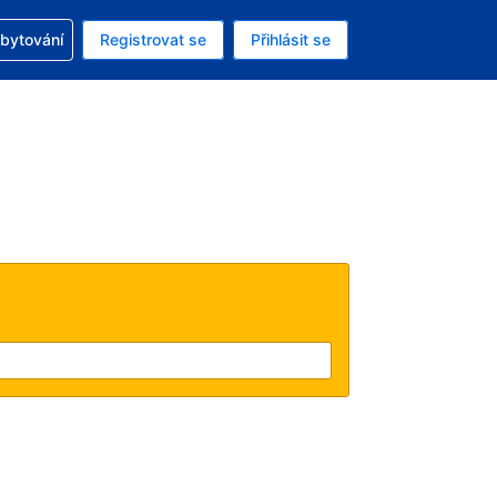
zervací
ubytování
Registrovat se
Přihlásit se
ná měna: Česká koruna
ě zvolený jazyk: V češtině