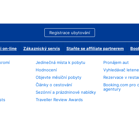
Registrace ubytování
 on-line
Zákaznický servis
Staňte se affiliate partnerem
Book
kromí
Jedinečná místa k pobytu
Pronájem aut
Hodnocení
Vyhledávač leten
Objevte měsíční pobyty
Rezervace v resta
Články o cestování
Booking.com pro 
agentury
Sezónní a prázdninové nabídky
sts
Traveller Review Awards