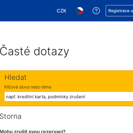
CZK
Asistence s re
Registrace 
Vyberte si měnu. Aktuálně zvole
Vyberte si jazyk. Aktuáln
Časté dotazy
Hledat
Klíčová slova nebo téma
Storna
Mohu zrušit svou rezervaci?