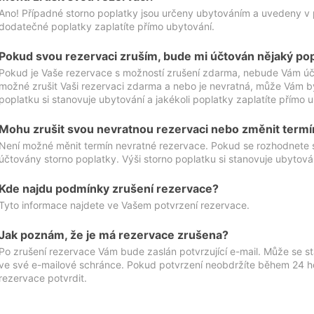
Ano! Případné storno poplatky jsou určeny ubytováním a uvedeny v 
dodatečné poplatky zaplatíte přímo ubytování.
Pokud svou rezervaci zruším, bude mi účtován nějaký po
Pokud je Vaše rezervace s možností zrušení zdarma, nebude Vám účt
možné zrušit Vaši rezervaci zdarma a nebo je nevratná, může Vám bý
poplatku si stanovuje ubytování a jakékoli poplatky zaplatíte přímo 
Mohu zrušit svou nevratnou rezervaci nebo změnit termí
Není možné měnit termín nevratné rezervace. Pokud se rozhodnete 
účtovány storno poplatky. Výši storno poplatku si stanovuje ubytován
Kde najdu podmínky zrušení rezervace?
Tyto informace najdete ve Vašem potvrzení rezervace.
Jak poznám, že je má rezervace zrušena?
Po zrušení rezervace Vám bude zaslán potvrzující e-mail. Může se st
ve své e-mailové schránce. Pokud potvrzení neobdržíte během 24 hod
rezervace potvrdit.