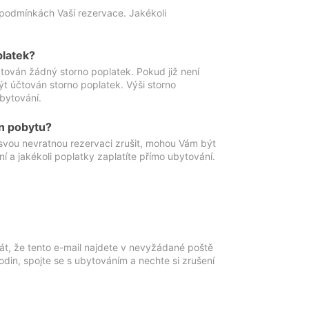
podmínkách Vaší rezervace. Jakékoli
platek?
ován žádný storno poplatek. Pokud již není
t účtován storno poplatek. Výši storno
ubytování.
n pobytu?
svou nevratnou rezervaci zrušit, mohou Vám být
í a jakékoli poplatky zaplatíte přímo ubytování.
át, že tento e-mail najdete v nevyžádané poště
in, spojte se s ubytováním a nechte si zrušení