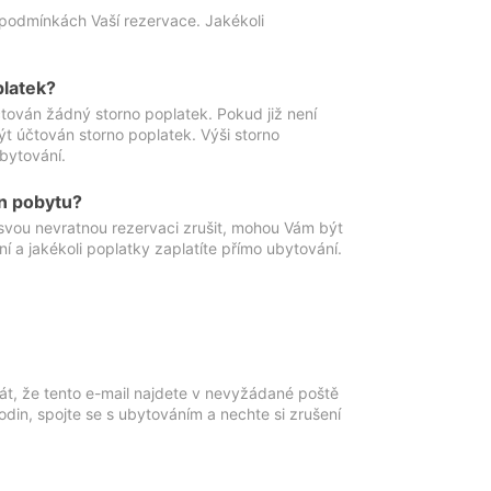
podmínkách Vaší rezervace. Jakékoli
platek?
ován žádný storno poplatek. Pokud již není
t účtován storno poplatek. Výši storno
ubytování.
n pobytu?
svou nevratnou rezervaci zrušit, mohou Vám být
í a jakékoli poplatky zaplatíte přímo ubytování.
át, že tento e-mail najdete v nevyžádané poště
in, spojte se s ubytováním a nechte si zrušení