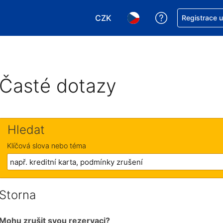
CZK
Asistence s re
Registrace 
Vyberte si měnu. Aktuálně zvole
Vyberte si jazyk. Aktuáln
Časté dotazy
Hledat
Klíčová slova nebo téma
Storna
Mohu zrušit svou rezervaci?