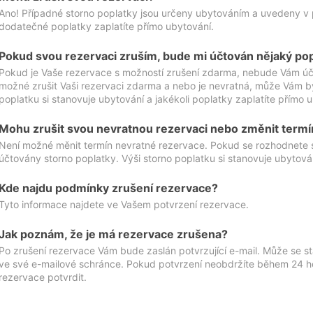
Ano! Případné storno poplatky jsou určeny ubytováním a uvedeny v 
dodatečné poplatky zaplatíte přímo ubytování.
Pokud svou rezervaci zruším, bude mi účtován nějaký po
Pokud je Vaše rezervace s možností zrušení zdarma, nebude Vám účt
možné zrušit Vaši rezervaci zdarma a nebo je nevratná, může Vám bý
poplatku si stanovuje ubytování a jakékoli poplatky zaplatíte přímo 
Mohu zrušit svou nevratnou rezervaci nebo změnit termí
Není možné měnit termín nevratné rezervace. Pokud se rozhodnete 
účtovány storno poplatky. Výši storno poplatku si stanovuje ubytován
Kde najdu podmínky zrušení rezervace?
Tyto informace najdete ve Vašem potvrzení rezervace.
Jak poznám, že je má rezervace zrušena?
Po zrušení rezervace Vám bude zaslán potvrzující e-mail. Může se st
ve své e-mailové schránce. Pokud potvrzení neobdržíte během 24 hod
rezervace potvrdit.