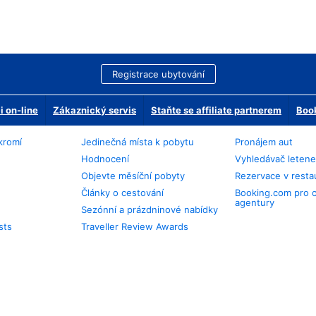
Registrace ubytování
 on-line
Zákaznický servis
Staňte se affiliate partnerem
Book
kromí
Jedinečná místa k pobytu
Pronájem aut
Hodnocení
Vyhledávač leten
Objevte měsíční pobyty
Rezervace v resta
Články o cestování
Booking.com pro 
agentury
Sezónní a prázdninové nabídky
sts
Traveller Review Awards