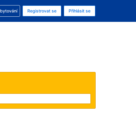
zervací
ubytování
Registrovat se
Přihlásit se
ná měna: Česká koruna
ě zvolený jazyk: V češtině