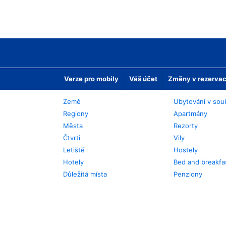
Verze pro mobily
Váš účet
Změny v rezervaci
Země
Ubytování v sou
Regiony
Apartmány
Města
Rezorty
Čtvrti
Vily
Letiště
Hostely
Hotely
Bed and breakfa
Důležitá místa
Penziony