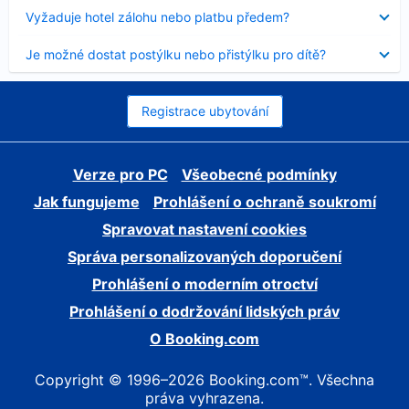
skryt
Obsah
Vyžaduje hotel zálohu nebo platbu předem?
byl
skryt
Obsah
Je možné dostat postýlku nebo přistýlku pro dítě?
byl
skryt
Registrace ubytování
Verze pro PC
Všeobecné podmínky
Jak fungujeme
Prohlášení o ochraně soukromí
Spravovat nastavení cookies
Správa personalizovaných doporučení
Prohlášení o moderním otroctví
Prohlášení o dodržování lidských práv
O Booking.com
Copyright © 1996–2026 Booking.com™. Všechna
práva vyhrazena.