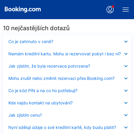
10 nejčastějších dotazů
Obsah
Co je zahrnuto v ceně?
byl
skryt
Obsah
Nemám kreditní kartu. Mohu si rezervovat pobyt i bez ní?
byl
skryt
Obsah
Jak zjistím, že byla rezervace potvrzena?
byl
skryt
Obsah
Mohu zrušit nebo změnit rezervaci přes Booking.com?
byl
skryt
Obsah
Co je kód PIN a na co ho potřebuji?
byl
skryt
Obsah
Kde najdu kontakt na ubytování?
byl
skryt
Obsah
Jak zjistím cenu?
byl
skryt
Obsah
Nyní sděluji údaje o své kreditní kartě, kdy budu platit?
byl