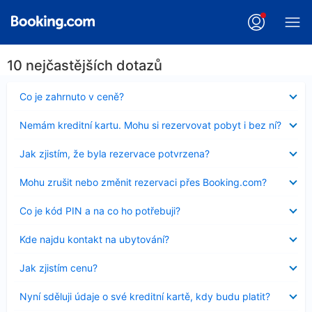
10 nejčastějších dotazů
Obsah
Co je zahrnuto v ceně?
byl
skryt
Obsah
Nemám kreditní kartu. Mohu si rezervovat pobyt i bez ní?
byl
skryt
Obsah
Jak zjistím, že byla rezervace potvrzena?
byl
skryt
Obsah
Mohu zrušit nebo změnit rezervaci přes Booking.com?
byl
skryt
Obsah
Co je kód PIN a na co ho potřebuji?
byl
skryt
Obsah
Kde najdu kontakt na ubytování?
byl
skryt
Obsah
Jak zjistím cenu?
byl
skryt
Obsah
Nyní sděluji údaje o své kreditní kartě, kdy budu platit?
byl