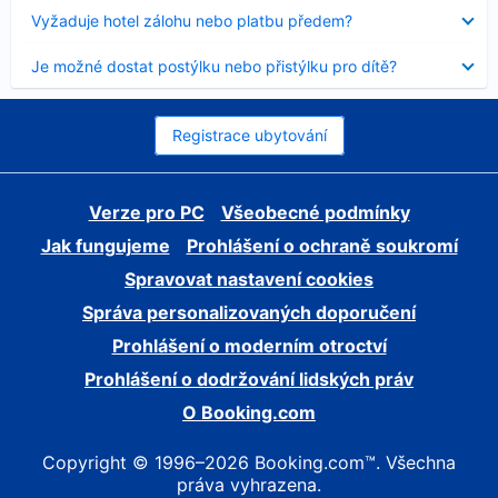
skryt
Obsah
Vyžaduje hotel zálohu nebo platbu předem?
byl
skryt
Obsah
Je možné dostat postýlku nebo přistýlku pro dítě?
byl
skryt
Registrace ubytování
Verze pro PC
Všeobecné podmínky
Jak fungujeme
Prohlášení o ochraně soukromí
Spravovat nastavení cookies
Správa personalizovaných doporučení
Prohlášení o moderním otroctví
Prohlášení o dodržování lidských práv
O Booking.com
Copyright © 1996–2026 Booking.com™. Všechna
práva vyhrazena.