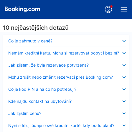
10 nejčastějších dotazů
Obsah
Co je zahrnuto v ceně?
byl
skryt
Obsah
Nemám kreditní kartu. Mohu si rezervovat pobyt i bez ní?
byl
skryt
Obsah
Jak zjistím, že byla rezervace potvrzena?
byl
skryt
Obsah
Mohu zrušit nebo změnit rezervaci přes Booking.com?
byl
skryt
Obsah
Co je kód PIN a na co ho potřebuji?
byl
skryt
Obsah
Kde najdu kontakt na ubytování?
byl
skryt
Obsah
Jak zjistím cenu?
byl
skryt
Obsah
Nyní sděluji údaje o své kreditní kartě, kdy budu platit?
byl