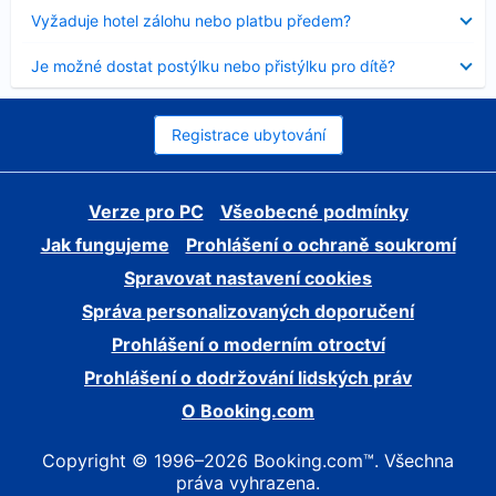
skryt
Obsah
Vyžaduje hotel zálohu nebo platbu předem?
byl
skryt
Obsah
Je možné dostat postýlku nebo přistýlku pro dítě?
byl
skryt
Registrace ubytování
Verze pro PC
Všeobecné podmínky
Jak fungujeme
Prohlášení o ochraně soukromí
Spravovat nastavení cookies
Správa personalizovaných doporučení
Prohlášení o moderním otroctví
Prohlášení o dodržování lidských práv
O Booking.com
Copyright © 1996–2026 Booking.com™. Všechna
práva vyhrazena.