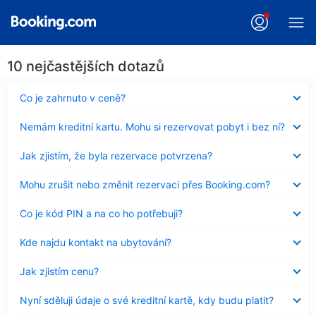
10 nejčastějších dotazů
Obsah
Co je zahrnuto v ceně?
byl
skryt
Obsah
Nemám kreditní kartu. Mohu si rezervovat pobyt i bez ní?
byl
skryt
Obsah
Jak zjistím, že byla rezervace potvrzena?
byl
skryt
Obsah
Mohu zrušit nebo změnit rezervaci přes Booking.com?
byl
skryt
Obsah
Co je kód PIN a na co ho potřebuji?
byl
skryt
Obsah
Kde najdu kontakt na ubytování?
byl
skryt
Obsah
Jak zjistím cenu?
byl
skryt
Obsah
Nyní sděluji údaje o své kreditní kartě, kdy budu platit?
byl