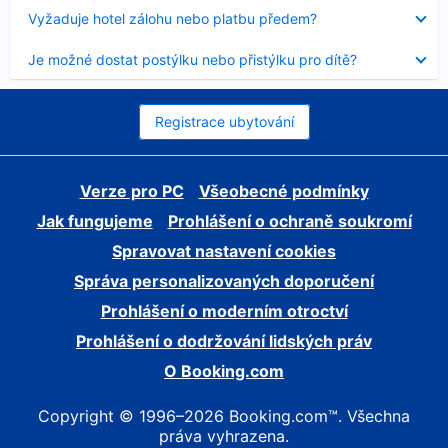
skryt
Obsah
Vyžaduje hotel zálohu nebo platbu předem?
byl
skryt
Obsah
Je možné dostat postýlku nebo přistýlku pro dítě?
byl
skryt
Registrace ubytování
Verze pro PC
Všeobecné podmínky
Jak fungujeme
Prohlášení o ochraně soukromí
Spravovat nastavení cookies
Správa personalizovaných doporučení
Prohlášení o moderním otroctví
Prohlášení o dodržování lidských práv
O Booking.com
Copyright © 1996–2026 Booking.com™. Všechna
práva vyhrazena.