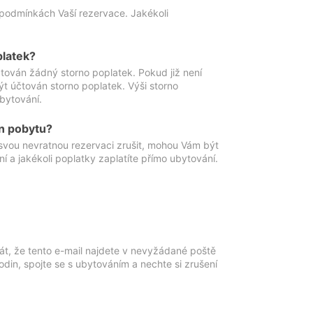
podmínkách Vaší rezervace. Jakékoli
platek?
ován žádný storno poplatek. Pokud již není
t účtován storno poplatek. Výši storno
ubytování.
n pobytu?
svou nevratnou rezervaci zrušit, mohou Vám být
í a jakékoli poplatky zaplatíte přímo ubytování.
át, že tento e-mail najdete v nevyžádané poště
in, spojte se s ubytováním a nechte si zrušení