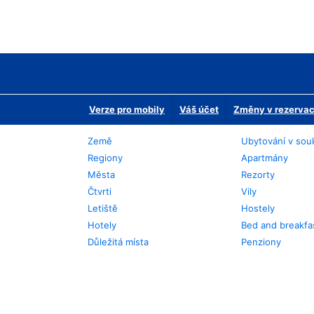
Verze pro mobily
Váš účet
Změny v rezervaci
Země
Ubytování v sou
Regiony
Apartmány
Města
Rezorty
Čtvrti
Vily
Letiště
Hostely
Hotely
Bed and breakfa
Důležitá místa
Penziony