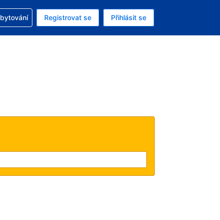
zervací
ubytování
Registrovat se
Přihlásit se
á měna: Americký dolar
ě zvolený jazyk: V češtině