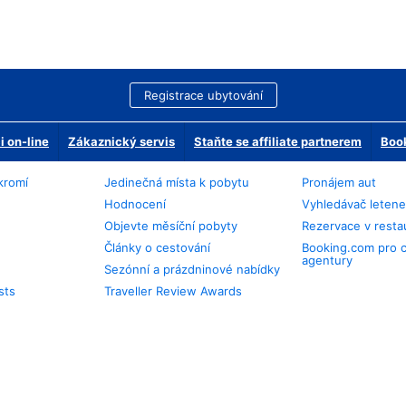
Registrace ubytování
 on-line
Zákaznický servis
Staňte se affiliate partnerem
Book
kromí
Jedinečná místa k pobytu
Pronájem aut
Hodnocení
Vyhledávač leten
Objevte měsíční pobyty
Rezervace v resta
Články o cestování
Booking.com pro 
agentury
Sezónní a prázdninové nabídky
sts
Traveller Review Awards