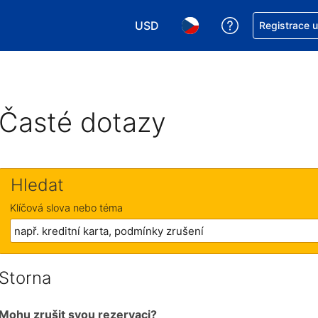
USD
Asistence s re
Registrace 
Vyberte si měnu. Aktuálně zvolen
Vyberte si jazyk. Aktuáln
Časté dotazy
Hledat
Klíčová slova nebo téma
Storna
Mohu zrušit svou rezervaci?