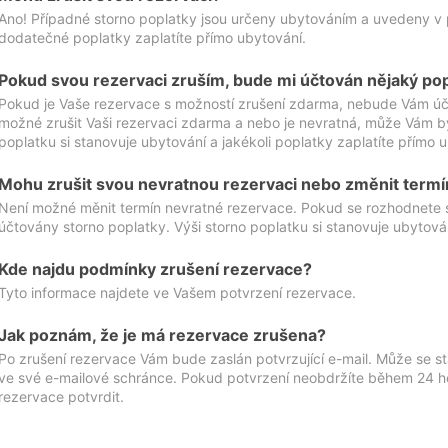
Ano! Případné storno poplatky jsou určeny ubytováním a uvedeny v 
dodatečné poplatky zaplatíte přímo ubytování.
Pokud svou rezervaci zruším, bude mi účtován nějaký po
Pokud je Vaše rezervace s možností zrušení zdarma, nebude Vám účt
možné zrušit Vaši rezervaci zdarma a nebo je nevratná, může Vám bý
poplatku si stanovuje ubytování a jakékoli poplatky zaplatíte přímo 
Mohu zrušit svou nevratnou rezervaci nebo změnit termí
Není možné měnit termín nevratné rezervace. Pokud se rozhodnete 
účtovány storno poplatky. Výši storno poplatku si stanovuje ubytován
Kde najdu podmínky zrušení rezervace?
Tyto informace najdete ve Vašem potvrzení rezervace.
Jak poznám, že je má rezervace zrušena?
Po zrušení rezervace Vám bude zaslán potvrzující e-mail. Může se st
ve své e-mailové schránce. Pokud potvrzení neobdržíte během 24 hod
rezervace potvrdit.