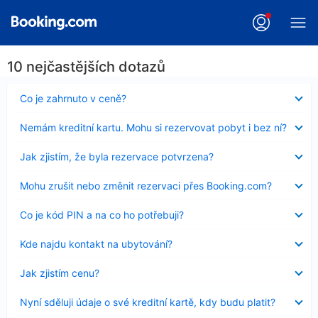
10 nejčastějších dotazů
Obsah
Co je zahrnuto v ceně?
byl
skryt
Obsah
Nemám kreditní kartu. Mohu si rezervovat pobyt i bez ní?
byl
skryt
Obsah
Jak zjistím, že byla rezervace potvrzena?
byl
skryt
Obsah
Mohu zrušit nebo změnit rezervaci přes Booking.com?
byl
skryt
Obsah
Co je kód PIN a na co ho potřebuji?
byl
skryt
Obsah
Kde najdu kontakt na ubytování?
byl
skryt
Obsah
Jak zjistím cenu?
byl
skryt
Obsah
Nyní sděluji údaje o své kreditní kartě, kdy budu platit?
byl