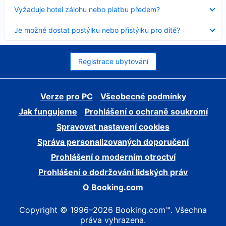
skryt
Obsah
Vyžaduje hotel zálohu nebo platbu předem?
byl
skryt
Obsah
Je možné dostat postýlku nebo přistýlku pro dítě?
byl
skryt
Registrace ubytování
Verze pro PC
Všeobecné podmínky
Jak fungujeme
Prohlášení o ochraně soukromí
Spravovat nastavení cookies
Správa personalizovaných doporučení
Prohlášení o moderním otroctví
Prohlášení o dodržování lidských práv
O Booking.com
Copyright © 1996–2026 Booking.com™. Všechna
práva vyhrazena.