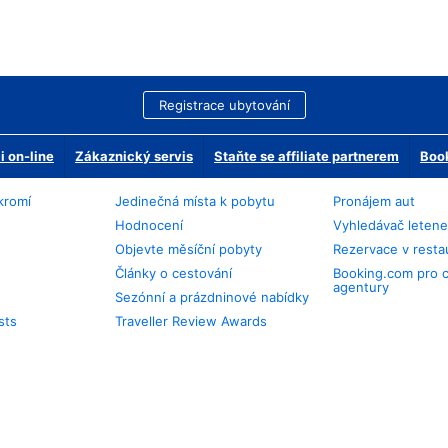
Registrace ubytování
 on-line
Zákaznický servis
Staňte se affiliate partnerem
Book
kromí
Jedinečná místa k pobytu
Pronájem aut
Hodnocení
Vyhledávač leten
Objevte měsíční pobyty
Rezervace v resta
Články o cestování
Booking.com pro 
agentury
Sezónní a prázdninové nabídky
sts
Traveller Review Awards