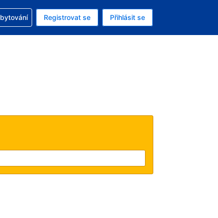
zervací
ubytování
Registrovat se
Přihlásit se
ná měna: Česká koruna
ě zvolený jazyk: V češtině