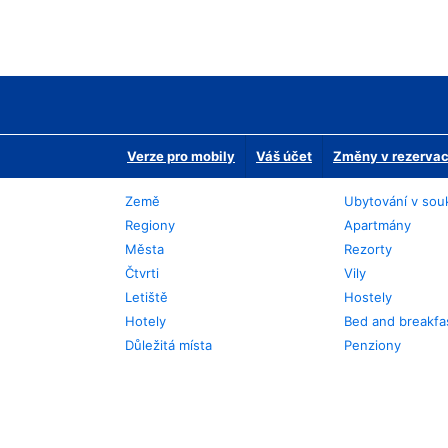
Verze pro mobily
Váš účet
Změny v rezervaci
Země
Ubytování v sou
Regiony
Apartmány
Města
Rezorty
Čtvrti
Vily
Letiště
Hostely
Hotely
Bed and breakfa
Důležitá místa
Penziony