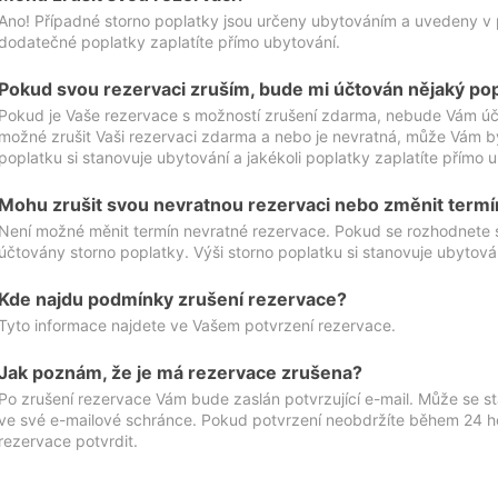
Ano! Případné storno poplatky jsou určeny ubytováním a uvedeny v 
dodatečné poplatky zaplatíte přímo ubytování.
Pokud svou rezervaci zruším, bude mi účtován nějaký po
Pokud je Vaše rezervace s možností zrušení zdarma, nebude Vám účt
možné zrušit Vaši rezervaci zdarma a nebo je nevratná, může Vám bý
poplatku si stanovuje ubytování a jakékoli poplatky zaplatíte přímo 
Mohu zrušit svou nevratnou rezervaci nebo změnit termí
Není možné měnit termín nevratné rezervace. Pokud se rozhodnete 
účtovány storno poplatky. Výši storno poplatku si stanovuje ubytován
Kde najdu podmínky zrušení rezervace?
Tyto informace najdete ve Vašem potvrzení rezervace.
Jak poznám, že je má rezervace zrušena?
Po zrušení rezervace Vám bude zaslán potvrzující e-mail. Může se st
ve své e-mailové schránce. Pokud potvrzení neobdržíte během 24 hod
rezervace potvrdit.