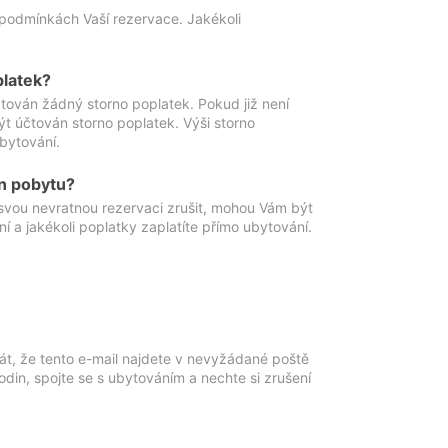
podmínkách Vaší rezervace. Jakékoli
platek?
ován žádný storno poplatek. Pokud již není
t účtován storno poplatek. Výši storno
ubytování.
n pobytu?
svou nevratnou rezervaci zrušit, mohou Vám být
í a jakékoli poplatky zaplatíte přímo ubytování.
át, že tento e-mail najdete v nevyžádané poště
in, spojte se s ubytováním a nechte si zrušení