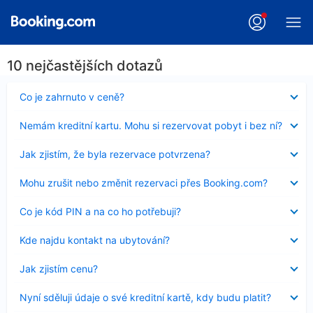
10 nejčastějších dotazů
Obsah
Co je zahrnuto v ceně?
byl
skryt
Obsah
Nemám kreditní kartu. Mohu si rezervovat pobyt i bez ní?
byl
skryt
Obsah
Jak zjistím, že byla rezervace potvrzena?
byl
skryt
Obsah
Mohu zrušit nebo změnit rezervaci přes Booking.com?
byl
skryt
Obsah
Co je kód PIN a na co ho potřebuji?
byl
skryt
Obsah
Kde najdu kontakt na ubytování?
byl
skryt
Obsah
Jak zjistím cenu?
byl
skryt
Obsah
Nyní sděluji údaje o své kreditní kartě, kdy budu platit?
byl