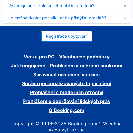
skryt
Obsah
Vyžaduje hotel zálohu nebo platbu předem?
byl
skryt
Obsah
Je možné dostat postýlku nebo přistýlku pro dítě?
byl
skryt
Registrace ubytování
Verze pro PC
Všeobecné podmínky
Jak fungujeme
Prohlášení o ochraně soukromí
Spravovat nastavení cookies
Správa personalizovaných doporučení
Prohlášení o moderním otroctví
Prohlášení o dodržování lidských práv
O Booking.com
Copyright © 1996–2026 Booking.com™. Všechna
práva vyhrazena.