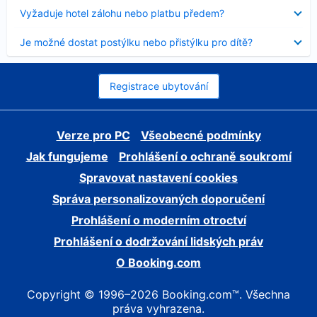
skryt
Obsah
Vyžaduje hotel zálohu nebo platbu předem?
byl
skryt
Obsah
Je možné dostat postýlku nebo přistýlku pro dítě?
byl
skryt
Registrace ubytování
Verze pro PC
Všeobecné podmínky
Jak fungujeme
Prohlášení o ochraně soukromí
Spravovat nastavení cookies
Správa personalizovaných doporučení
Prohlášení o moderním otroctví
Prohlášení o dodržování lidských práv
O Booking.com
Copyright © 1996–2026 Booking.com™. Všechna
práva vyhrazena.