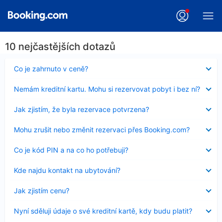
10 nejčastějších dotazů
Obsah
Co je zahrnuto v ceně?
byl
skryt
Obsah
Nemám kreditní kartu. Mohu si rezervovat pobyt i bez ní?
byl
skryt
Obsah
Jak zjistím, že byla rezervace potvrzena?
byl
skryt
Obsah
Mohu zrušit nebo změnit rezervaci přes Booking.com?
byl
skryt
Obsah
Co je kód PIN a na co ho potřebuji?
byl
skryt
Obsah
Kde najdu kontakt na ubytování?
byl
skryt
Obsah
Jak zjistím cenu?
byl
skryt
Obsah
Nyní sděluji údaje o své kreditní kartě, kdy budu platit?
byl