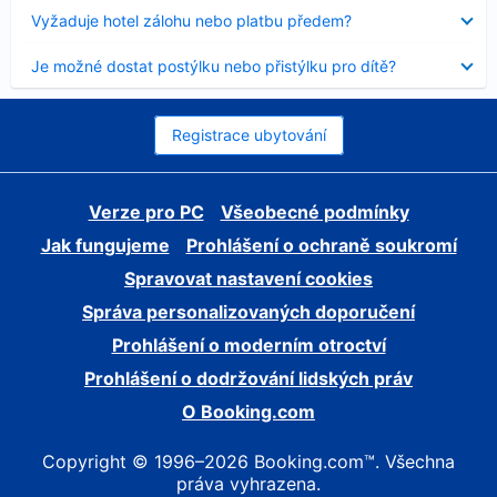
skryt
Obsah
Vyžaduje hotel zálohu nebo platbu předem?
byl
skryt
Obsah
Je možné dostat postýlku nebo přistýlku pro dítě?
byl
skryt
Registrace ubytování
Verze pro PC
Všeobecné podmínky
Jak fungujeme
Prohlášení o ochraně soukromí
Spravovat nastavení cookies
Správa personalizovaných doporučení
Prohlášení o moderním otroctví
Prohlášení o dodržování lidských práv
O Booking.com
Copyright © 1996–2026 Booking.com™. Všechna
práva vyhrazena.