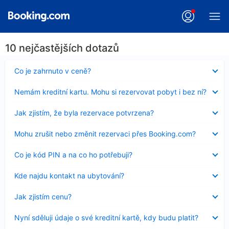
10 nejčastějších dotazů
Obsah
Co je zahrnuto v ceně?
byl
skryt
Obsah
Nemám kreditní kartu. Mohu si rezervovat pobyt i bez ní?
byl
skryt
Obsah
Jak zjistím, že byla rezervace potvrzena?
byl
skryt
Obsah
Mohu zrušit nebo změnit rezervaci přes Booking.com?
byl
skryt
Obsah
Co je kód PIN a na co ho potřebuji?
byl
skryt
Obsah
Kde najdu kontakt na ubytování?
byl
skryt
Obsah
Jak zjistím cenu?
byl
skryt
Obsah
Nyní sděluji údaje o své kreditní kartě, kdy budu platit?
byl