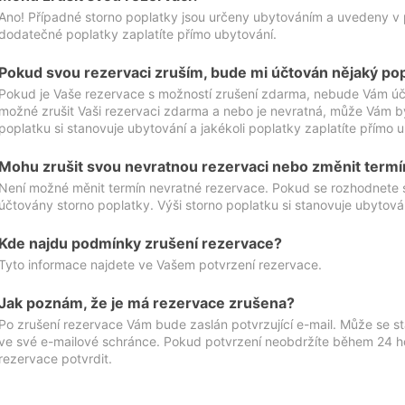
Ano! Případné storno poplatky jsou určeny ubytováním a uvedeny v 
dodatečné poplatky zaplatíte přímo ubytování.
Pokud svou rezervaci zruším, bude mi účtován nějaký po
Pokud je Vaše rezervace s možností zrušení zdarma, nebude Vám účt
možné zrušit Vaši rezervaci zdarma a nebo je nevratná, může Vám bý
poplatku si stanovuje ubytování a jakékoli poplatky zaplatíte přímo 
Mohu zrušit svou nevratnou rezervaci nebo změnit termí
Není možné měnit termín nevratné rezervace. Pokud se rozhodnete 
účtovány storno poplatky. Výši storno poplatku si stanovuje ubytován
Kde najdu podmínky zrušení rezervace?
Tyto informace najdete ve Vašem potvrzení rezervace.
Jak poznám, že je má rezervace zrušena?
Po zrušení rezervace Vám bude zaslán potvrzující e-mail. Může se st
ve své e-mailové schránce. Pokud potvrzení neobdržíte během 24 hod
rezervace potvrdit.