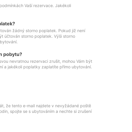
podmínkách Vaší rezervace. Jakékoli
platek?
ován žádný storno poplatek. Pokud již není
t účtován storno poplatek. Výši storno
ubytování.
n pobytu?
svou nevratnou rezervaci zrušit, mohou Vám být
í a jakékoli poplatky zaplatíte přímo ubytování.
át, že tento e-mail najdete v nevyžádané poště
in, spojte se s ubytováním a nechte si zrušení