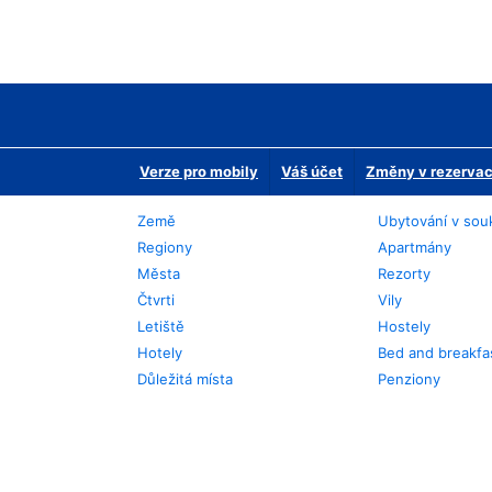
Verze pro mobily
Váš účet
Změny v rezervaci
Země
Ubytování v sou
Regiony
Apartmány
Města
Rezorty
Čtvrti
Vily
Letiště
Hostely
Hotely
Bed and breakfa
Důležitá místa
Penziony