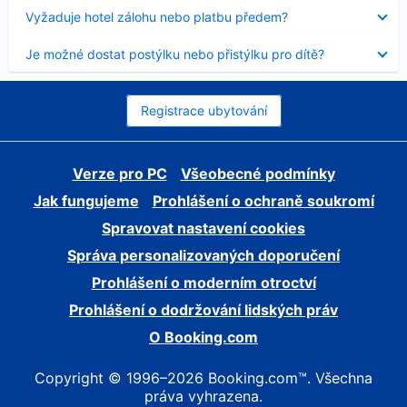
skryt
Obsah
Vyžaduje hotel zálohu nebo platbu předem?
byl
skryt
Obsah
Je možné dostat postýlku nebo přistýlku pro dítě?
byl
skryt
Registrace ubytování
Verze pro PC
Všeobecné podmínky
Jak fungujeme
Prohlášení o ochraně soukromí
Spravovat nastavení cookies
Správa personalizovaných doporučení
Prohlášení o moderním otroctví
Prohlášení o dodržování lidských práv
O Booking.com
Copyright © 1996–2026 Booking.com™. Všechna
práva vyhrazena.