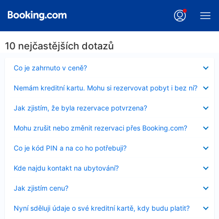
10 nejčastějších dotazů
Obsah
Co je zahrnuto v ceně?
byl
skryt
Obsah
Nemám kreditní kartu. Mohu si rezervovat pobyt i bez ní?
byl
skryt
Obsah
Jak zjistím, že byla rezervace potvrzena?
byl
skryt
Obsah
Mohu zrušit nebo změnit rezervaci přes Booking.com?
byl
skryt
Obsah
Co je kód PIN a na co ho potřebuji?
byl
skryt
Obsah
Kde najdu kontakt na ubytování?
byl
skryt
Obsah
Jak zjistím cenu?
byl
skryt
Obsah
Nyní sděluji údaje o své kreditní kartě, kdy budu platit?
byl