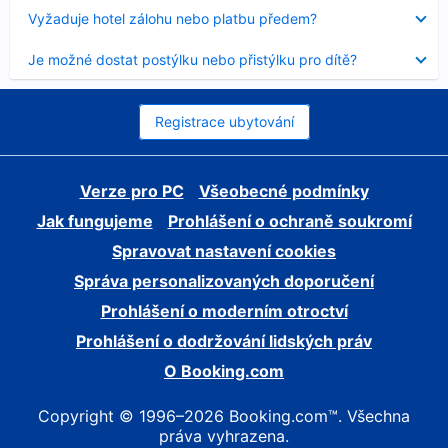
skryt
Obsah
Vyžaduje hotel zálohu nebo platbu předem?
byl
skryt
Obsah
Je možné dostat postýlku nebo přistýlku pro dítě?
byl
skryt
Registrace ubytování
Verze pro PC
Všeobecné podmínky
Jak fungujeme
Prohlášení o ochraně soukromí
Spravovat nastavení cookies
Správa personalizovaných doporučení
Prohlášení o moderním otroctví
Prohlášení o dodržování lidských práv
O Booking.com
Copyright © 1996–2026 Booking.com™. Všechna
práva vyhrazena.