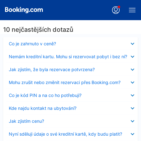
10 nejčastějších dotazů
Obsah
Co je zahrnuto v ceně?
byl
skryt
Obsah
Nemám kreditní kartu. Mohu si rezervovat pobyt i bez ní?
byl
skryt
Obsah
Jak zjistím, že byla rezervace potvrzena?
byl
skryt
Obsah
Mohu zrušit nebo změnit rezervaci přes Booking.com?
byl
skryt
Obsah
Co je kód PIN a na co ho potřebuji?
byl
skryt
Obsah
Kde najdu kontakt na ubytování?
byl
skryt
Obsah
Jak zjistím cenu?
byl
skryt
Obsah
Nyní sděluji údaje o své kreditní kartě, kdy budu platit?
byl