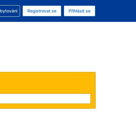
zervací
ubytování
Registrovat se
Přihlásit se
á měna: Americký dolar
ě zvolený jazyk: V češtině