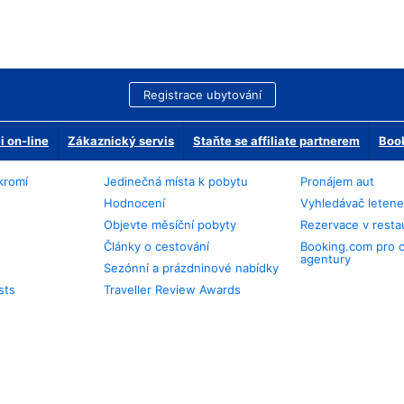
Registrace ubytování
 on-line
Zákaznický servis
Staňte se affiliate partnerem
Book
kromí
Jedinečná místa k pobytu
Pronájem aut
Hodnocení
Vyhledávač leten
Objevte měsíční pobyty
Rezervace v resta
Články o cestování
Booking.com pro 
agentury
Sezónní a prázdninové nabídky
sts
Traveller Review Awards