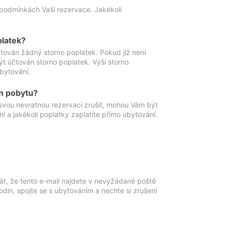
podmínkách Vaší rezervace. Jakékoli
platek?
ován žádný storno poplatek. Pokud již není
t účtován storno poplatek. Výši storno
ubytování.
n pobytu?
svou nevratnou rezervaci zrušit, mohou Vám být
í a jakékoli poplatky zaplatíte přímo ubytování.
át, že tento e-mail najdete v nevyžádané poště
in, spojte se s ubytováním a nechte si zrušení