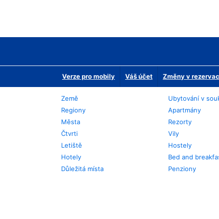
Verze pro mobily
Váš účet
Změny v rezervaci
Země
Ubytování v sou
Regiony
Apartmány
Města
Rezorty
Čtvrti
Vily
Letiště
Hostely
Hotely
Bed and breakfa
Důležitá místa
Penziony