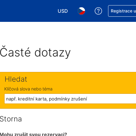
USD
Asistence s re
Registrace 
Vyberte si měnu. Aktuálně zvolen
Vyberte si jazyk. Aktuáln
Časté dotazy
Hledat
Klíčová slova nebo téma
Storna
Mohu zrušit svou rezervaci?