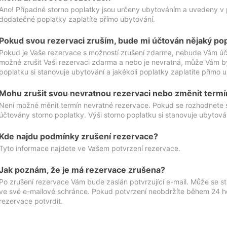
Ano! Případné storno poplatky jsou určeny ubytováním a uvedeny v 
dodatečné poplatky zaplatíte přímo ubytování.
Pokud svou rezervaci zruším, bude mi účtován nějaký po
Pokud je Vaše rezervace s možností zrušení zdarma, nebude Vám účt
možné zrušit Vaši rezervaci zdarma a nebo je nevratná, může Vám bý
poplatku si stanovuje ubytování a jakékoli poplatky zaplatíte přímo 
Mohu zrušit svou nevratnou rezervaci nebo změnit termí
Není možné měnit termín nevratné rezervace. Pokud se rozhodnete 
účtovány storno poplatky. Výši storno poplatku si stanovuje ubytován
Kde najdu podmínky zrušení rezervace?
Tyto informace najdete ve Vašem potvrzení rezervace.
Jak poznám, že je má rezervace zrušena?
Po zrušení rezervace Vám bude zaslán potvrzující e-mail. Může se st
ve své e-mailové schránce. Pokud potvrzení neobdržíte během 24 hod
rezervace potvrdit.