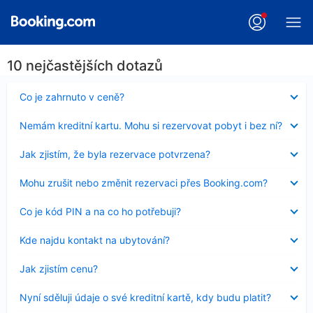
10 nejčastějších dotazů
Obsah
Co je zahrnuto v ceně?
byl
skryt
Obsah
Nemám kreditní kartu. Mohu si rezervovat pobyt i bez ní?
byl
skryt
Obsah
Jak zjistím, že byla rezervace potvrzena?
byl
skryt
Obsah
Mohu zrušit nebo změnit rezervaci přes Booking.com?
byl
skryt
Obsah
Co je kód PIN a na co ho potřebuji?
byl
skryt
Obsah
Kde najdu kontakt na ubytování?
byl
skryt
Obsah
Jak zjistím cenu?
byl
skryt
Obsah
Nyní sděluji údaje o své kreditní kartě, kdy budu platit?
byl