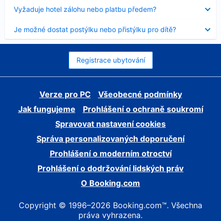
skryt
Obsah
Vyžaduje hotel zálohu nebo platbu předem?
byl
skryt
Obsah
Je možné dostat postýlku nebo přistýlku pro dítě?
byl
skryt
Registrace ubytování
Verze pro PC
Všeobecné podmínky
Jak fungujeme
Prohlášení o ochraně soukromí
Spravovat nastavení cookies
Správa personalizovaných doporučení
Prohlášení o moderním otroctví
Prohlášení o dodržování lidských práv
O Booking.com
Copyright © 1996–2026 Booking.com™. Všechna
práva vyhrazena.