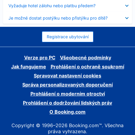
skryt
Obsah
Vyžaduje hotel zálohu nebo platbu předem?
byl
skryt
Obsah
Je možné dostat postýlku nebo přistýlku pro dítě?
byl
skryt
Registrace ubytování
Verze pro PC
Všeobecné podmínky
Jak fungujeme
Prohlášení o ochraně soukromí
Spravovat nastavení cookies
Správa personalizovaných doporučení
Prohlášení o moderním otroctví
Prohlášení o dodržování lidských práv
O Booking.com
Copyright © 1996–2026 Booking.com™. Všechna
práva vyhrazena.