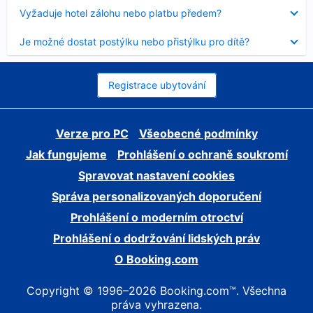
skryt
Obsah
Vyžaduje hotel zálohu nebo platbu předem?
byl
skryt
Obsah
Je možné dostat postýlku nebo přistýlku pro dítě?
byl
skryt
Registrace ubytování
Verze pro PC
Všeobecné podmínky
Jak fungujeme
Prohlášení o ochraně soukromí
Spravovat nastavení cookies
Správa personalizovaných doporučení
Prohlášení o moderním otroctví
Prohlášení o dodržování lidských práv
O Booking.com
Copyright © 1996–2026 Booking.com™. Všechna
práva vyhrazena.