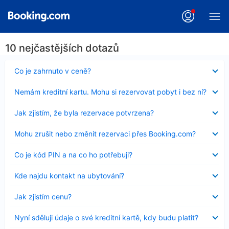
10 nejčastějších dotazů
Obsah
Co je zahrnuto v ceně?
byl
skryt
Obsah
Nemám kreditní kartu. Mohu si rezervovat pobyt i bez ní?
byl
skryt
Obsah
Jak zjistím, že byla rezervace potvrzena?
byl
skryt
Obsah
Mohu zrušit nebo změnit rezervaci přes Booking.com?
byl
skryt
Obsah
Co je kód PIN a na co ho potřebuji?
byl
skryt
Obsah
Kde najdu kontakt na ubytování?
byl
skryt
Obsah
Jak zjistím cenu?
byl
skryt
Obsah
Nyní sděluji údaje o své kreditní kartě, kdy budu platit?
byl