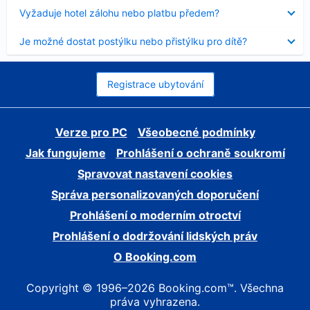
skryt
Obsah
Vyžaduje hotel zálohu nebo platbu předem?
byl
skryt
Obsah
Je možné dostat postýlku nebo přistýlku pro dítě?
byl
skryt
Registrace ubytování
Verze pro PC
Všeobecné podmínky
Jak fungujeme
Prohlášení o ochraně soukromí
Spravovat nastavení cookies
Správa personalizovaných doporučení
Prohlášení o moderním otroctví
Prohlášení o dodržování lidských práv
O Booking.com
Copyright © 1996–2026 Booking.com™. Všechna
práva vyhrazena.