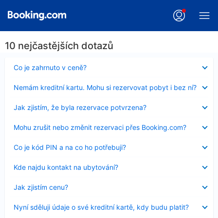
10 nejčastějších dotazů
Obsah
Co je zahrnuto v ceně?
byl
skryt
Obsah
Nemám kreditní kartu. Mohu si rezervovat pobyt i bez ní?
byl
skryt
Obsah
Jak zjistím, že byla rezervace potvrzena?
byl
skryt
Obsah
Mohu zrušit nebo změnit rezervaci přes Booking.com?
byl
skryt
Obsah
Co je kód PIN a na co ho potřebuji?
byl
skryt
Obsah
Kde najdu kontakt na ubytování?
byl
skryt
Obsah
Jak zjistím cenu?
byl
skryt
Obsah
Nyní sděluji údaje o své kreditní kartě, kdy budu platit?
byl