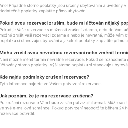
Ano! Případné storno poplatky jsou určeny ubytováním a uvedeny v 
dodatečné poplatky zaplatíte přímo ubytování.
Pokud svou rezervaci zruším, bude mi účtován nějaký po
Pokud je Vaše rezervace s možností zrušení zdarma, nebude Vám účt
možné zrušit Vaši rezervaci zdarma a nebo je nevratná, může Vám bý
poplatku si stanovuje ubytování a jakékoli poplatky zaplatíte přímo 
Mohu zrušit svou nevratnou rezervaci nebo změnit termí
Není možné měnit termín nevratné rezervace. Pokud se rozhodnete 
účtovány storno poplatky. Výši storno poplatku si stanovuje ubytován
Kde najdu podmínky zrušení rezervace?
Tyto informace najdete ve Vašem potvrzení rezervace.
Jak poznám, že je má rezervace zrušena?
Po zrušení rezervace Vám bude zaslán potvrzující e-mail. Může se st
ve své e-mailové schránce. Pokud potvrzení neobdržíte během 24 hod
rezervace potvrdit.