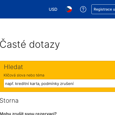
USD
Asistence s re
Registrace 
Vyberte si měnu. Aktuálně zvolen
Vyberte si jazyk. Aktuáln
Časté dotazy
Hledat
Klíčová slova nebo téma
Storna
Mohu zrušit svou rezervaci?