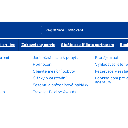
Registrace ubytování
 on-line
Zákaznický servis
Staňte se affiliate partnerem
Book
kromí
Jedinečná místa k pobytu
Pronájem aut
Hodnocení
Vyhledávač leten
Objevte měsíční pobyty
Rezervace v resta
Články o cestování
Booking.com pro 
agentury
Sezónní a prázdninové nabídky
sts
Traveller Review Awards