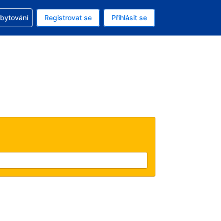
zervací
ubytování
Registrovat se
Přihlásit se
á měna: Americký dolar
ě zvolený jazyk: V češtině