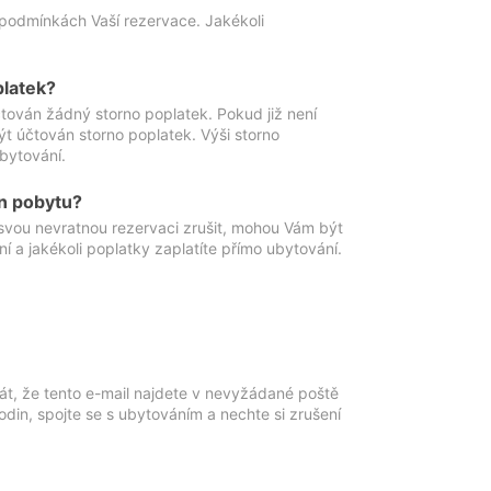
podmínkách Vaší rezervace. Jakékoli
platek?
ován žádný storno poplatek. Pokud již není
t účtován storno poplatek. Výši storno
ubytování.
n pobytu?
svou nevratnou rezervaci zrušit, mohou Vám být
í a jakékoli poplatky zaplatíte přímo ubytování.
át, že tento e-mail najdete v nevyžádané poště
in, spojte se s ubytováním a nechte si zrušení