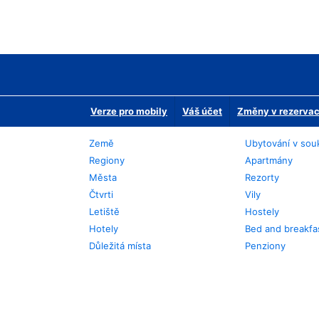
Verze pro mobily
Váš účet
Změny v rezervaci
Země
Ubytování v sou
Regiony
Apartmány
Města
Rezorty
Čtvrti
Vily
Letiště
Hostely
Hotely
Bed and breakfa
Důležitá místa
Penziony