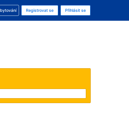
zervací
ubytování
Registrovat se
Přihlásit se
ná měna: Česká koruna
ě zvolený jazyk: V češtině