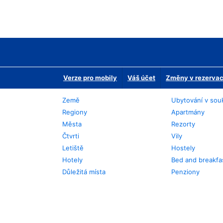
Verze pro mobily
Váš účet
Změny v rezervaci
Země
Ubytování v sou
Regiony
Apartmány
Města
Rezorty
Čtvrti
Vily
Letiště
Hostely
Hotely
Bed and breakfa
Důležitá místa
Penziony