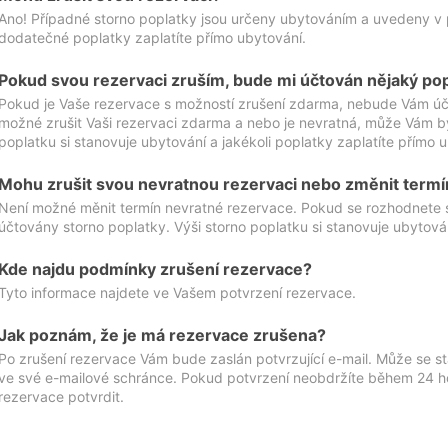
Ano! Případné storno poplatky jsou určeny ubytováním a uvedeny v 
dodatečné poplatky zaplatíte přímo ubytování.
Pokud svou rezervaci zruším, bude mi účtován nějaký po
Pokud je Vaše rezervace s možností zrušení zdarma, nebude Vám účt
možné zrušit Vaši rezervaci zdarma a nebo je nevratná, může Vám bý
poplatku si stanovuje ubytování a jakékoli poplatky zaplatíte přímo 
Mohu zrušit svou nevratnou rezervaci nebo změnit termí
Není možné měnit termín nevratné rezervace. Pokud se rozhodnete 
účtovány storno poplatky. Výši storno poplatku si stanovuje ubytován
Kde najdu podmínky zrušení rezervace?
Tyto informace najdete ve Vašem potvrzení rezervace.
Jak poznám, že je má rezervace zrušena?
Po zrušení rezervace Vám bude zaslán potvrzující e-mail. Může se st
ve své e-mailové schránce. Pokud potvrzení neobdržíte během 24 hod
rezervace potvrdit.