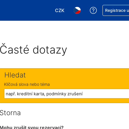
CZK
Asistence s re
Registrace 
Vyberte si měnu. Aktuálně zvole
Vyberte si jazyk. Aktuáln
Časté dotazy
Hledat
Klíčová slova nebo téma
Storna
Mohu zrušit svou rezervaci?