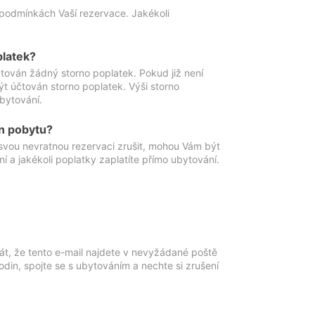
podmínkách Vaší rezervace. Jakékoli
platek?
ován žádný storno poplatek. Pokud již není
t účtován storno poplatek. Výši storno
ubytování.
n pobytu?
svou nevratnou rezervaci zrušit, mohou Vám být
í a jakékoli poplatky zaplatíte přímo ubytování.
át, že tento e-mail najdete v nevyžádané poště
in, spojte se s ubytováním a nechte si zrušení