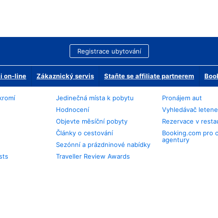
Registrace ubytování
 on-line
Zákaznický servis
Staňte se affiliate partnerem
Book
kromí
Jedinečná místa k pobytu
Pronájem aut
Hodnocení
Vyhledávač leten
Objevte měsíční pobyty
Rezervace v resta
Články o cestování
Booking.com pro 
agentury
Sezónní a prázdninové nabídky
sts
Traveller Review Awards