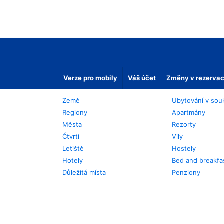
Verze pro mobily
Váš účet
Změny v rezervaci
Země
Ubytování v sou
Regiony
Apartmány
Města
Rezorty
Čtvrti
Vily
Letiště
Hostely
Hotely
Bed and breakfa
Důležitá místa
Penziony