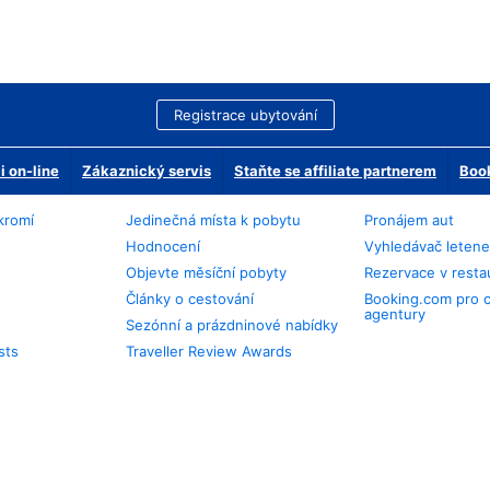
Registrace ubytování
 on-line
Zákaznický servis
Staňte se affiliate partnerem
Book
kromí
Jedinečná místa k pobytu
Pronájem aut
Hodnocení
Vyhledávač leten
Objevte měsíční pobyty
Rezervace v resta
Články o cestování
Booking.com pro 
agentury
Sezónní a prázdninové nabídky
sts
Traveller Review Awards