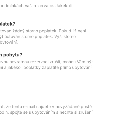
podmínkách Vaší rezervace. Jakékoli
platek?
ován žádný storno poplatek. Pokud již není
t účtován storno poplatek. Výši storno
ubytování.
n pobytu?
svou nevratnou rezervaci zrušit, mohou Vám být
í a jakékoli poplatky zaplatíte přímo ubytování.
át, že tento e-mail najdete v nevyžádané poště
in, spojte se s ubytováním a nechte si zrušení