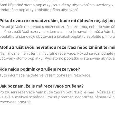
Ano! Případné storno poplatky jsou určeny ubytováním a uvedeny v 
dodatečné poplatky zaplatíte přímo ubytování.
Pokud svou rezervaci zruším, bude mi účtován nějaký po
Pokud je Vaše rezervace s možností zrušení zdarma, nebude Vám účt
možné zrušit Vaši rezervaci zdarma a nebo je nevratná, může Vám bý
poplatku si stanovuje ubytování a jakékoli poplatky zaplatíte přímo 
Mohu zrušit svou nevratnou rezervaci nebo změnit termí
Není možné měnit termín nevratné rezervace. Pokud se rozhodnete 
účtovány storno poplatky. Výši storno poplatku si stanovuje ubytován
Kde najdu podmínky zrušení rezervace?
Tyto informace najdete ve Vašem potvrzení rezervace.
Jak poznám, že je má rezervace zrušena?
Po zrušení rezervace Vám bude zaslán potvrzující e-mail. Může se st
ve své e-mailové schránce. Pokud potvrzení neobdržíte během 24 hod
rezervace potvrdit.