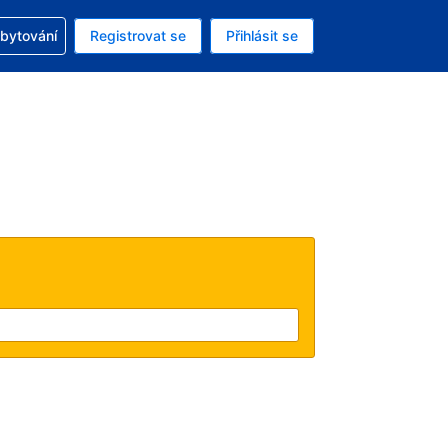
zervací
ubytování
Registrovat se
Přihlásit se
á měna: Americký dolar
ě zvolený jazyk: V češtině