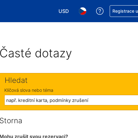
USD
Asistence s re
Registrace 
Vyberte si měnu. Aktuálně zvolen
Vyberte si jazyk. Aktuáln
Časté dotazy
Hledat
Klíčová slova nebo téma
Storna
Mohu zrušit svou rezervaci?